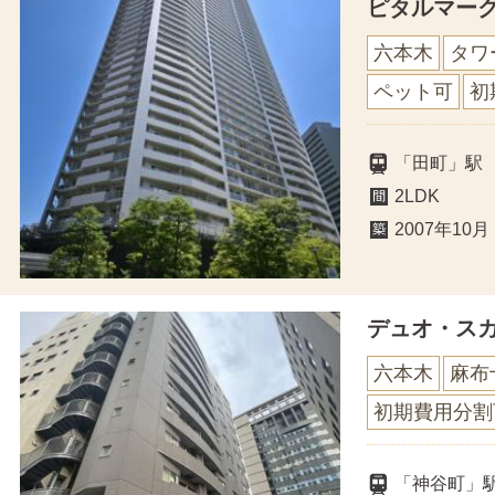
ピタルマー
六本木
タワ
ペット可
初
「田町」駅
2LDK
2007年10月
デュオ・ス
六本木
麻布
初期費用分割
「神谷町」