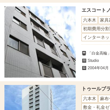
エスコート
六本木
家具
初期費用分割
インターネッ
「白金高輪
Studio
2004年04月
トゥールブ
六本木
麻布
敷金・礼金ゼ