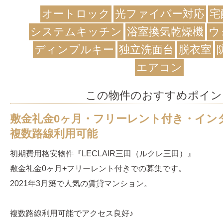
オートロック
光ファイバー対応
宅
システムキッチン
浴室換気乾燥機
ウ
ディンプルキー
独立洗面台
脱衣室
エアコン
この物件のおすすめポイン
敷金礼金0ヶ月・フリーレント付き・イン
複数路線利用可能
初期費用格安物件『LECLAIR三田（ルクレ三田）』
敷金礼金0ヶ月+フリーレント付きでの募集です。
2021年3月築で人気の賃貸マンション。
複数路線利用可能でアクセス良好♪