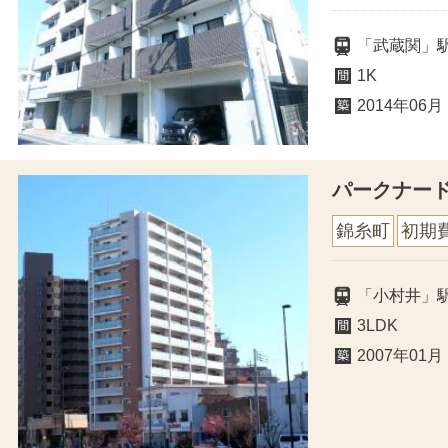
「武蔵関」
1K
2014年06月
パークナー
錦糸町
初期
「小村井」駅
3LDK
2007年01月