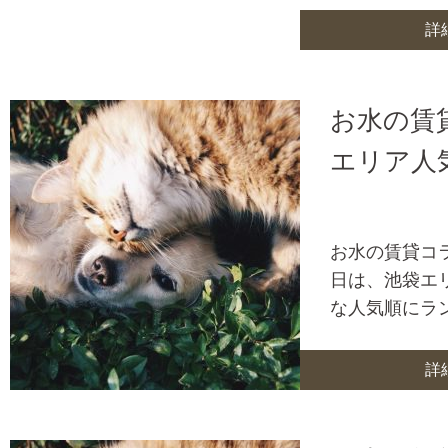
詳
お水の賃
エリア人
お水の賃貸コ
日は、池袋エ
な人気順にラ
詳