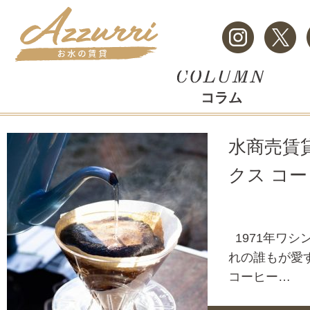
コラム
水商売賃
クス コ
1971年ワシ
れの誰もが愛
コーヒー…