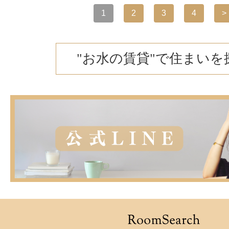
1
2
3
4
>
"お水の賃貸"で住まいを