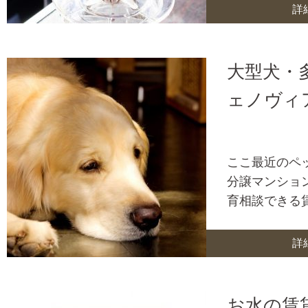
詳
大型犬・
ェノヴィ
ここ最近のペ
分譲マンショ
育相談できる
詳
お水の賃