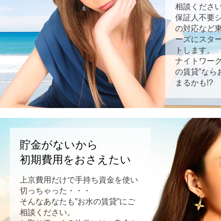
相談くださ
保証人不要
の対応など
ーズにスタ
トします。
ナイトワーク
の賃貸”なら
まるかも!?
貯金がないから
初期費用をおさえたい
上京費用だけで手持ち資金を使い
切っちゃった・・・
そんなあなたも”お水の賃貸”にご
相談ください。