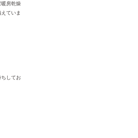
室暖房乾燥
備えていま
。
待ちしてお