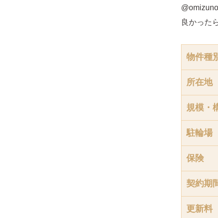
@omizunoc
良かった
物件種
所在地
規模・
駐輪場
保険
契約期
更新料