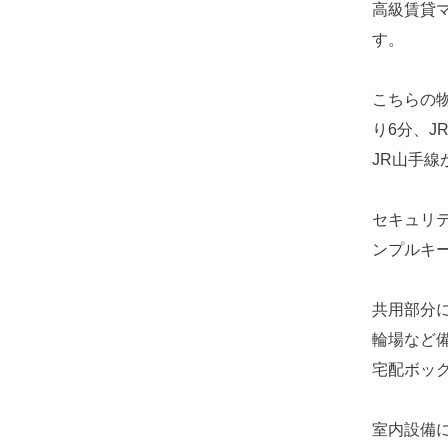
高級賃貸マ
す。
こちらの
り6分、J
JR山手
セキュリ
ンプルキ
共用部分
輪場など
宅配ボッ
室内設備