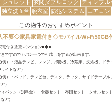
ォシュレット
玄関ダブルロック
ディンプル
独立洗面台
脱衣室
防犯システム
エアコン
この物件のおすすめポイント
人不要◇家具家電付き◇モバイルWi-Fi50GB
家電付き賃貸マンション■◆■
付きですのでカバン一つで引越しをするが出来ます。
覧(例）：液晶テレビ、レンジ、掃除機、冷蔵庫、洗濯機、ドラ
Dライトなど）
覧(例）：ベッド、テレビ台、デスク、ラック、サイドテーブル
など）
ティパック（別料金）：食器セット、布団セット、タオルセッ
など)