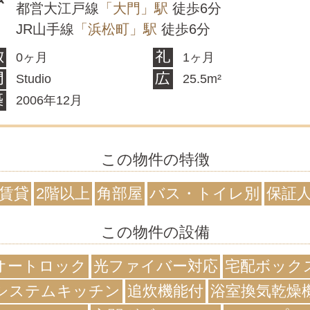
都営大江戸線
「大門」駅
徒歩6分
JR山手線
「浜松町」駅
徒歩6分
0ヶ月
1ヶ月
Studio
25.5m²
2006年12月
この物件の特徴
賃貸
2階以上
角部屋
バス・トイレ別
保証
この物件の設備
オートロック
光ファイバー対応
宅配ボック
システムキッチン
追炊機能付
浴室換気乾燥