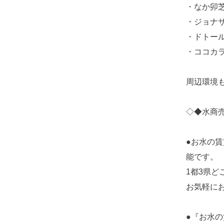
・なか卯芝
・ジョナサ
・ドトール
・ココカラ
周辺環境
◇◆水商
●お水の
能です。
1都3県
お気軽に
●『お水の