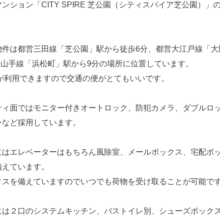
ンション「CITY SPIRE 芝公園（シティスパイア芝公園）」
物件は都営三田線「芝公園」駅から徒歩6分、都営大江戸線「大
R山手線「浜松町」駅から9分の場所に位置しています。
線が利用できますので交通の便がとてもいいです。
ティ面ではモニター付きオートロック、防犯カメラ、ダブルロ
ーなど採用しています。
にはエレベーターはもちろん風除室、メールボックス、宅配ボ
備えています。
クスを備えていますのでいつでも荷物を受け取ることが可能で
には２口のシステムキッチン、バストイレ別、シューズボック