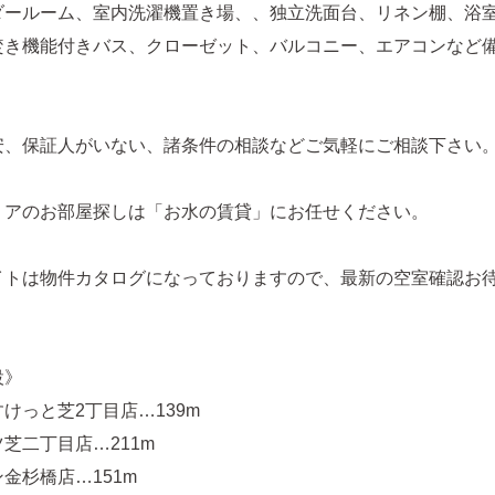
ダールーム、室内洗濯機置き場、、独立洗面台、リネン棚、浴
焚き機能付きバス、クローゼット、バルコニー、エアコンなど
安、保証人がいない、諸条件の相談などご気軽にご相談下さい
リアのお部屋探しは「お水の賃貸」にお任せください。
イトは物件カタログになっておりますので、最新の空室確認お
設》
けっと芝2丁目店…139m
芝二丁目店…211m
金杉橋店…151m