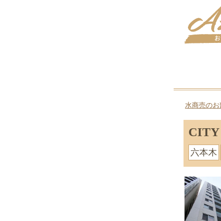
水商売のお
CIT
六本木