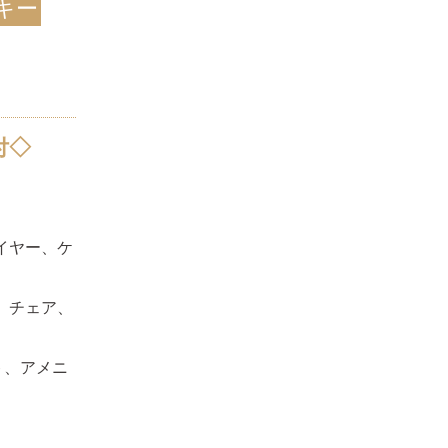
キー
付◇
イヤー、ケ
、チェア、
ト、アメニ