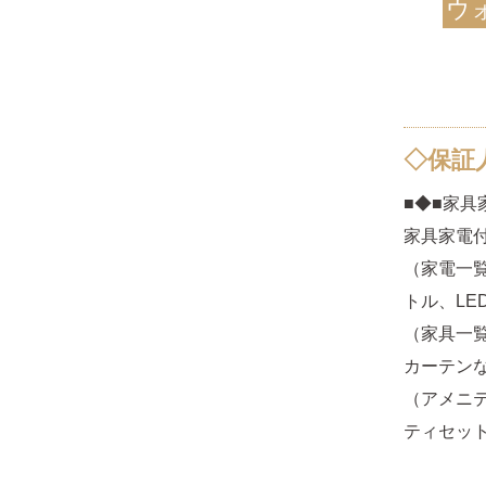
ウ
◇保証
■◆■家具
家具家電
（家電一
トル、LE
（家具一
カーテン
（アメニ
ティセット