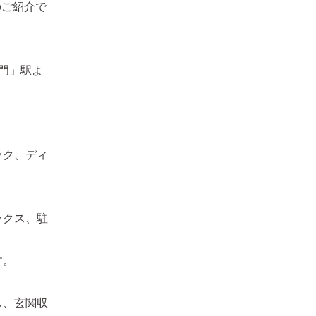
のご紹介で
門」駅よ
ック、ディ
ックス、駐
す。
ス、玄関収