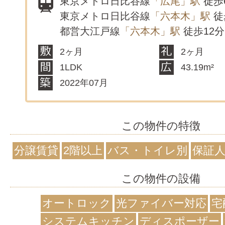
東京メトロ日比谷線
「広尾」駅
徒歩
東京メトロ日比谷線
「六本木」駅
徒
都営大江戸線
「六本木」駅
徒歩12分
2ヶ月
2ヶ月
1LDK
43.19m²
2022年07月
この物件の特徴
分譲賃貸
2階以上
バス・トイレ別
保証
この物件の設備
オートロック
光ファイバー対応
宅
システムキッチン
ディスポーザー