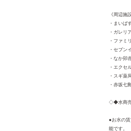
《周辺施
・まいばす
・ガレリア
・ファミリ
・セブンイ
・なか卯赤
・エクセル
・スギ薬局
・赤坂七郵
◇◆水商
●お水の
能です。