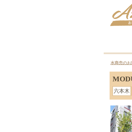
水商売のお
MO
六本木