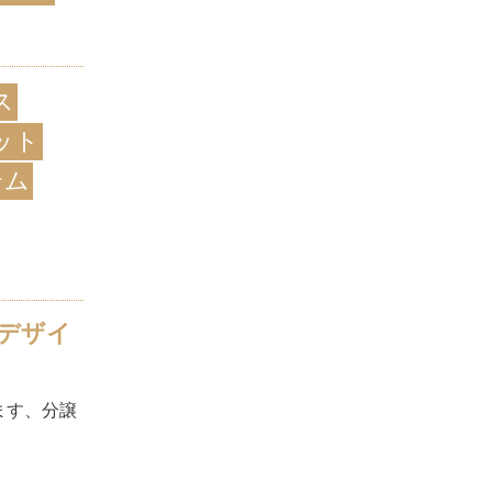
ス
ット
テム
■デザイ
ます、分譲
！