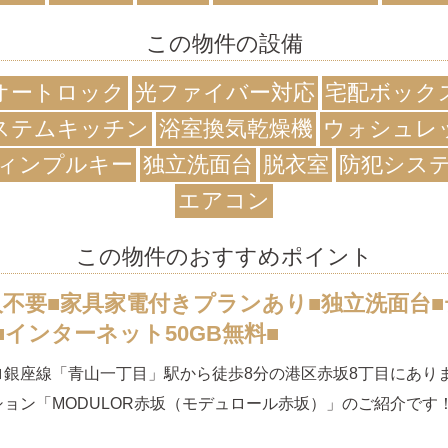
この物件の設備
オートロック
光ファイバー対応
宅配ボック
ステムキッチン
浴室換気乾燥機
ウォシュレ
ィンプルキー
独立洗面台
脱衣室
防犯シス
エアコン
この物件のおすすめポイント
人不要■家具家電付きプランあり■独立洗面台
■インターネット50GB無料■
ロ銀座線「青山一丁目」駅から徒歩8分の港区赤坂8丁目にあり
ョン「MODULOR赤坂（モデュロール赤坂）」のご紹介です