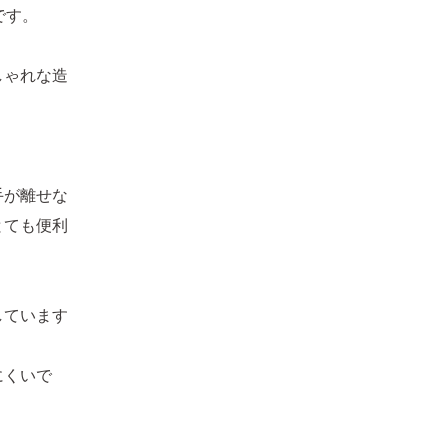
です。
しゃれな造
手が離せな
とても便利
しています
にくいで