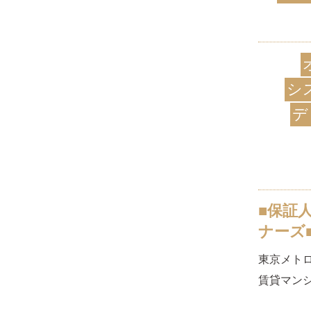
シ
デ
■保証
ナーズ
東京メト
賃貸マンシ