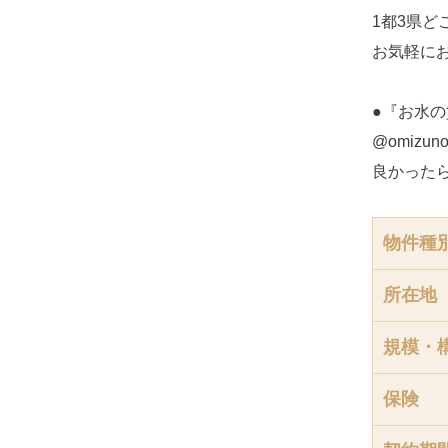
1都3県
お気軽に
●『お水の
@omizunoc
良かった
物件種
所在地
規模・
保険