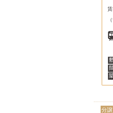
賃
（
分譲