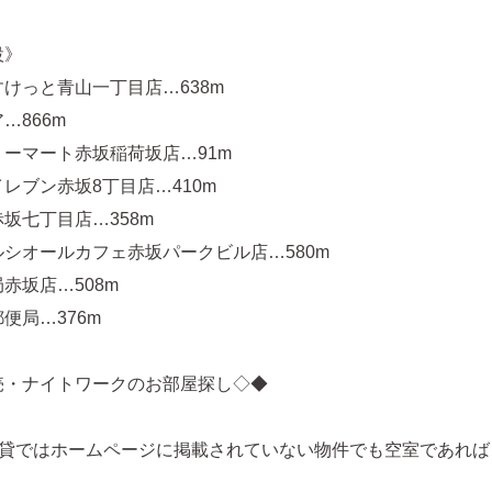
設》
けっと青山一丁目店…638m
…866m
ーマート赤坂稲荷坂店…91m
レブン赤坂8丁目店…410m
坂七丁目店…358m
シオールカフェ赤坂パークビル店…580m
赤坂店…508m
便局…376m
売・ナイトワークのお部屋探し◇◆
賃貸ではホームページに掲載されていない物件でも空室であれば