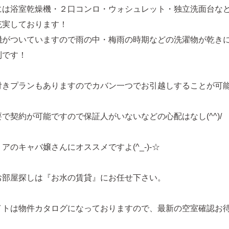
には浴室乾燥機・２口コンロ・ウォシュレット・独立洗面台な
充実しております！
機がついていますので雨の中・梅雨の時期などの洗濯物が乾き
利です！
付きプランもありますのでカバン一つでお引越しすることが可
で契約が可能ですので保証人がいないなどの心配はなし(^^)/
アのキャバ嬢さんにオススメですよ(^_-)-☆
お部屋探しは『お水の賃貸』にお任せ下さい。
イトは物件カタログになっておりますので、最新の空室確認お