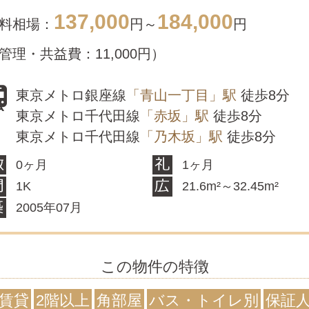
137,000
184,000
料相場：
円～
円
管理・共益費：11,000円）
東京メトロ銀座線
「青山一丁目」駅
徒歩8分
東京メトロ千代田線
「赤坂」駅
徒歩8分
東京メトロ千代田線
「乃木坂」駅
徒歩8分
0ヶ月
1ヶ月
1K
21.6m²～32.45m²
2005年07月
この物件の特徴
賃貸
2階以上
角部屋
バス・トイレ別
保証