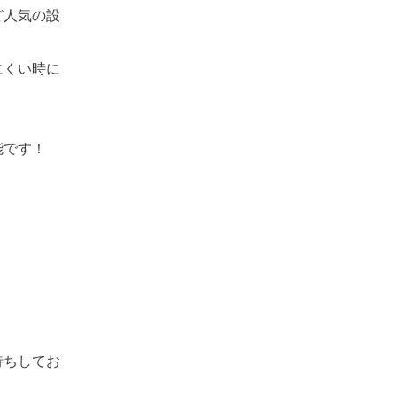
ど人気の設
にくい時に
能です！
待ちしてお