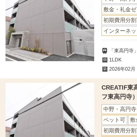
敷金・礼金ゼ
初期費用分割
インターネッ
「東高円寺
1LDK
2026年02月
CREATI
フ東高円寺
中野・高円寺
ペット可
敷
初期費用分割