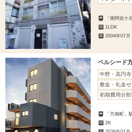
「南阿佐ケ
1LDK
2004年07月
ベルシード
中野・高円寺
敷金・礼金ゼ
初期費用分割
「方南町」駅
2K
2026年01月