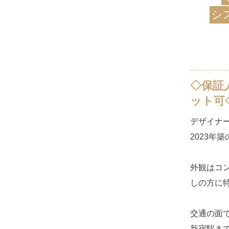
シ
◇保証
ット可
デザイナー
2023年
外観はコ
しの方に
交通の面
新宿駅ま