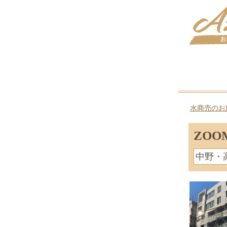
水商売のお
ZO
中野・