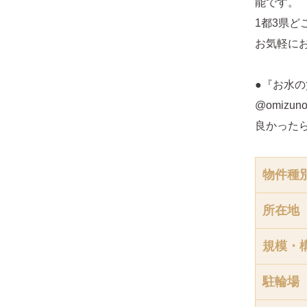
能です。
1都3県
お気軽に
●『お水の
@omizunoc
良かった
物件種
所在地
規模・
駐輪場