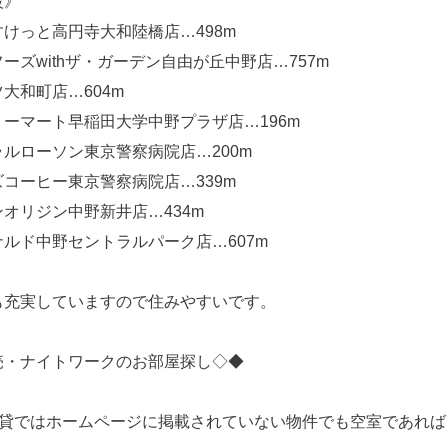
設》
けっと高円寺大和陸橋店…498m
ーズwithザ・ガーデン自由が丘中野店…757m
大和町店…604m
ーマート早稲田大学中野プラザ店…196m
ルローソン東京警察病院店…200m
コーヒー東京警察病院店…339m
オリジン中野新井店…434m
ルド中野セントラルパーク店…607m
も充実していますので住みやすいです。
売・ナイトワークのお部屋探し◇◆
賃貸ではホームページに掲載されていない物件でも空室であれば