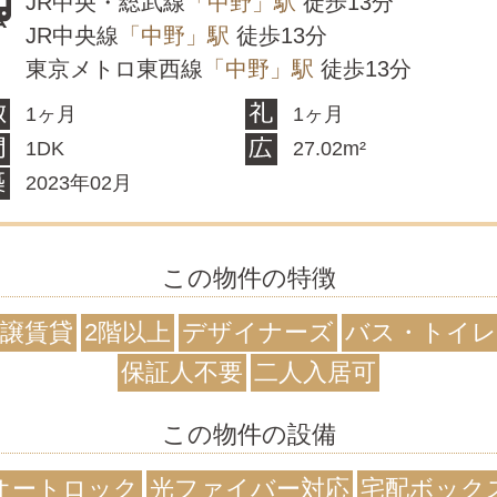
JR中央・総武線
「中野」駅
徒歩13分
JR中央線
「中野」駅
徒歩13分
東京メトロ東西線
「中野」駅
徒歩13分
1ヶ月
1ヶ月
1DK
27.02m²
2023年02月
この物件の特徴
譲賃貸
2階以上
デザイナーズ
バス・トイレ
保証人不要
二人入居可
この物件の設備
オートロック
光ファイバー対応
宅配ボック