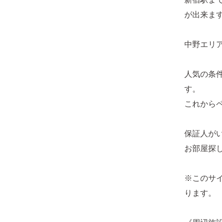
が出来ま
中野エリ
人気の条件
す。
これから
保証人が
お部屋探
※このサ
ります。