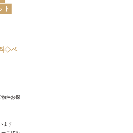
ット
料◇ペ
ズ物件お探
います。
ムーズ移動