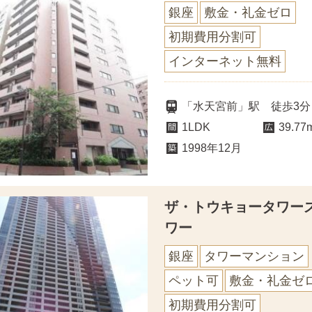
銀座
敷金・礼金ゼロ
初期費用分割可
インターネット無料
「水天宮前」駅 徒歩3分
1LDK
39.77
1998年12月
ザ・トウキョータワーズ
ワー
銀座
タワーマンション
ペット可
敷金・礼金ゼ
初期費用分割可