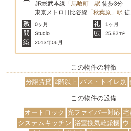
JR総武本線
「馬喰町」駅
徒歩3分
東京メトロ日比谷線
「秋葉原」駅
徒
0ヶ月
1ヶ月
Studio
25.82m²
2013年06月
この物件の特徴
分譲賃貸
2階以上
バス・トイレ別
この物件の設備
オートロック
光ファイバー対応
宅
システムキッチン
浴室換気乾燥機
ウ