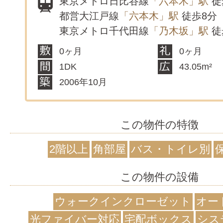
東京メトロ日比谷線
「六本木」駅
徒
都営大江戸線
「六本木」駅
徒歩8分
東京メトロ千代田線
「乃木坂」駅
徒
0ヶ月
0ヶ月
1DK
43.05m²
2006年10月
この物件の特徴
2階以上
角部屋
バス・トイレ別
この物件の設備
ウォークインクローゼット
オー
光ファイバー対応
宅配ボックス
シス