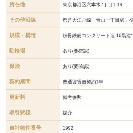
所在地
東京都港区六本木7丁目1-19
その他沿線
都営大江戸線「青山一丁目駅」徒
規模・構造
鉄骨鉄筋コンクリート造 16階建
駐輪場
あり(要確認)
保険
あり(要確認)
契約期間
普通賃貸借契約1年
更新料
備考参照
取引態様
媒介
自社物件番号
1992