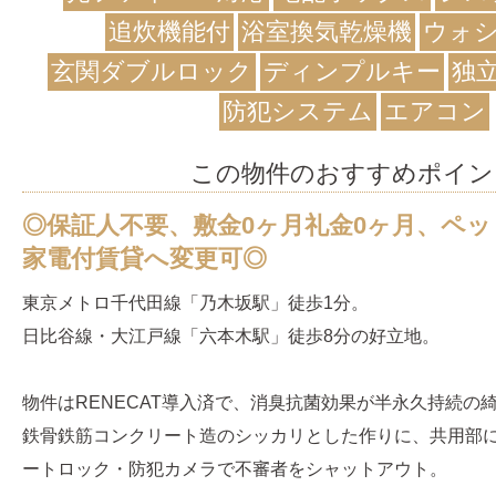
追炊機能付
浴室換気乾燥機
ウォ
玄関ダブルロック
ディンプルキー
独
防犯システム
エアコン
この物件のおすすめポイン
◎保証人不要、敷金0ヶ月礼金0ヶ月、ペ
家電付賃貸へ変更可◎
東京メトロ千代田線「乃木坂駅」徒歩1分。
日比谷線・大江戸線「六本木駅」徒歩8分の好立地。
物件はRENECAT導入済で、消臭抗菌効果が半永久持続の
鉄骨鉄筋コンクリート造のシッカリとした作りに、共用部
ートロック・防犯カメラで不審者をシャットアウト。