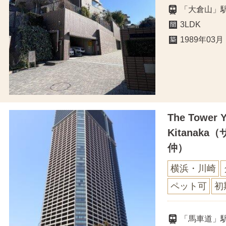
「大倉山」
3LDK
1989年03月
The Tower 
Kitanak
仲）
横浜・川崎
ペット可
初
「馬車道」