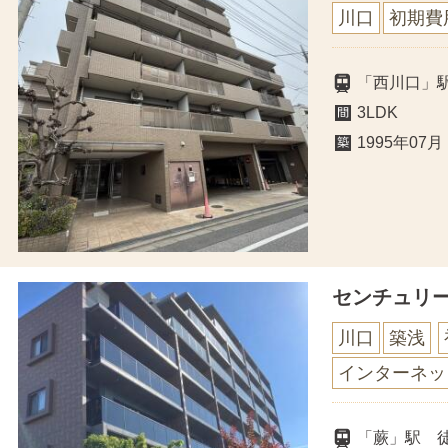
川口
初期費
「西川口」駅
3LDK
1995年07月
センチュリ
川口
築浅
インターネッ
「蕨」駅 徒