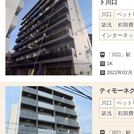
ト川口
川口
ペット
築浅
初期費
インターネッ
「川口」駅
1K
2022年02月
ティモーネ
川口
ペット
築浅
初期費
「川口」駅 