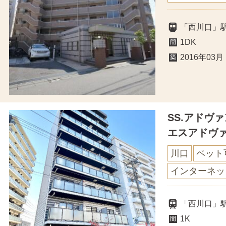
「西川口」
1DK
2016年03月
SS.アドヴ
エスアドヴ
川口
ペット
インターネッ
「西川口」
1K