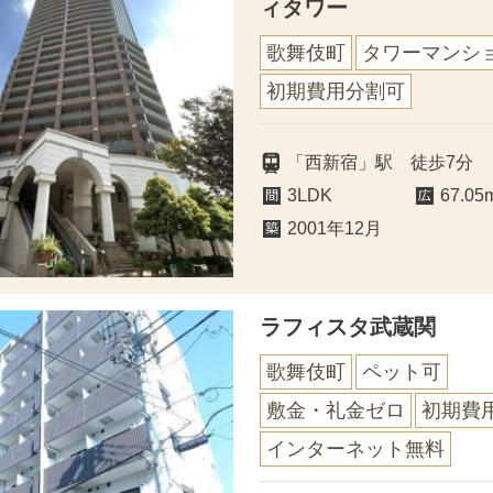
ィタワー
歌舞伎町
タワーマンシ
初期費用分割可
「西新宿」駅 徒歩7分
3LDK
67.05
2001年12月
ラフィスタ武蔵関
歌舞伎町
ペット可
敷金・礼金ゼロ
初期費
インターネット無料