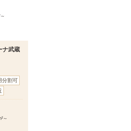
²～
ィーナ武蔵
用分割可
近
m²～