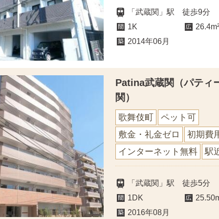
「武蔵関」駅 徒歩9分
1K
26.4m
2014年06月
Patina武蔵関（パテ
関）
歌舞伎町
ペット可
敷金・礼金ゼロ
初期費
インターネット無料
駅
「武蔵関」駅 徒歩5分
1DK
25.50
2016年08月