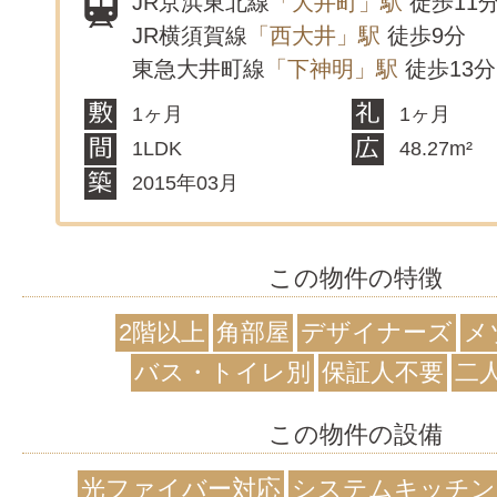
JR京浜東北線
「大井町」駅
徒歩11
JR横須賀線
「西大井」駅
徒歩9分
東急大井町線
「下神明」駅
徒歩13分
1ヶ月
1ヶ月
1LDK
48.27m²
2015年03月
この物件の特徴
2階以上
角部屋
デザイナーズ
メ
バス・トイレ別
保証人不要
二
この物件の設備
光ファイバー対応
システムキッチン