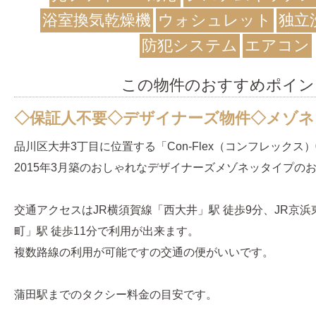
浴室換気乾燥機
ウォシュレット
独立
防犯システム
エアコン
この物件のおすすめポイン
◇保証人不要◇デザイナーズ物件◇メゾネッ
品川区大井3丁目に位置する「Con-Flex（コンフレックス）
2015年3月築のおしゃれなデザイナーズメゾネッタイプの
交通アクセスはJR横須賀線「西大井」駅 徒歩9分、JR京
町」駅 徒歩11分で利用が出来ます。
複数路線の利用が可能ですの交通の便がいいです。
蒲田駅までのタクシー料金の目安です。