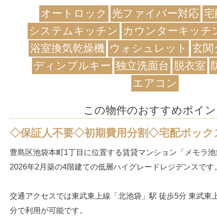
オートロック
光ファイバー対応
宅
システムキッチン
カウンターキッチ
浴室換気乾燥機
ウォシュレット
玄関
ディンプルキー
独立洗面台
脱衣室
エアコン
この物件のおすすめポイン
◇保証人不要◇初期費用分割◇宅配ボック
豊島区池袋本町1丁目に位置する賃貸マンション「メモラ池
2026年2月築の4階建ての低層ハイグレードレジデンスです
交通アクセスでは東武東上線「北池袋」駅 徒歩5分 東武東上
分で利用が可能です。