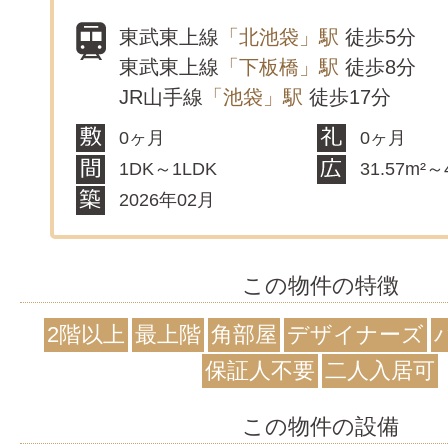
東武東上線
「北池袋」駅
徒歩5分
東武東上線
「下板橋」駅
徒歩8分
JR山手線
「池袋」駅
徒歩17分
0ヶ月
0ヶ月
1DK～1LDK
31.57m²～
2026年02月
この物件の特徴
2階以上
最上階
角部屋
デザイナーズ
保証人不要
二人入居可
この物件の設備