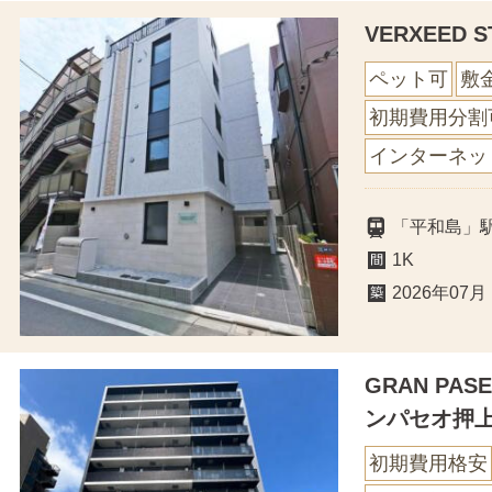
VERXEED ST
ペット可
敷
初期費用分割
インターネッ
「平和島」
1K
2026年07月
GRAN PA
ンパセオ押
初期費用格安