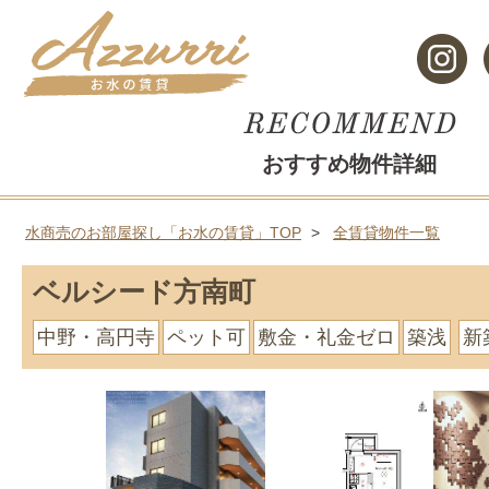
おすすめ物件詳細
水商売のお部屋探し「お水の賃貸」TOP
全賃貸物件一覧
ベルシード方南町
中野・高円寺
ペット可
敷金・礼金ゼロ
築浅
新