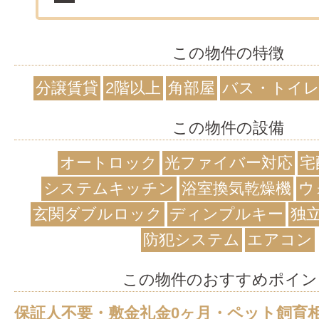
この物件の特徴
分譲賃貸
2階以上
角部屋
バス・トイレ
この物件の設備
オートロック
光ファイバー対応
宅
システムキッチン
浴室換気乾燥機
ウ
玄関ダブルロック
ディンプルキー
独
防犯システム
エアコン
この物件のおすすめポイン
保証人不要・敷金礼金0ヶ月・ペット飼育