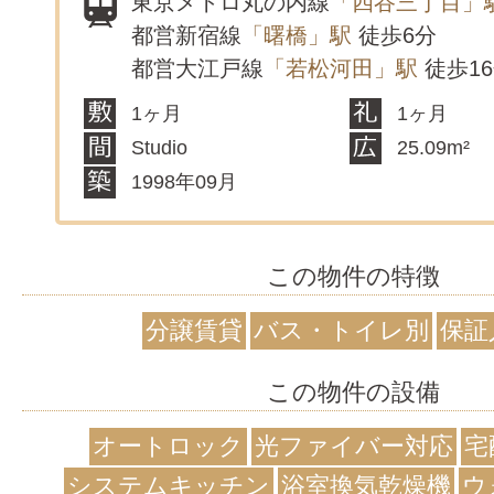
東京メトロ丸の内線
「四谷三丁目」
都営新宿線
「曙橋」駅
徒歩6分
都営大江戸線
「若松河田」駅
徒歩1
1ヶ月
1ヶ月
Studio
25.09m²
1998年09月
この物件の特徴
分譲賃貸
バス・トイレ別
保証
この物件の設備
オートロック
光ファイバー対応
宅
システムキッチン
浴室換気乾燥機
ウ