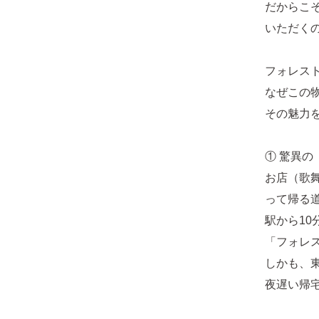
だからこ
いただく
フォレス
なぜこの
その魅力
① 驚異の
お店（歌
って帰る
駅から1
「フォレ
しかも、
夜遅い帰