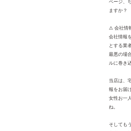
ページ、
ますか？
⚠️ 会社
会社情報
とする業
最悪の場
ルに巻き
当店は、
報をお届
女性お一
ね。
そしても