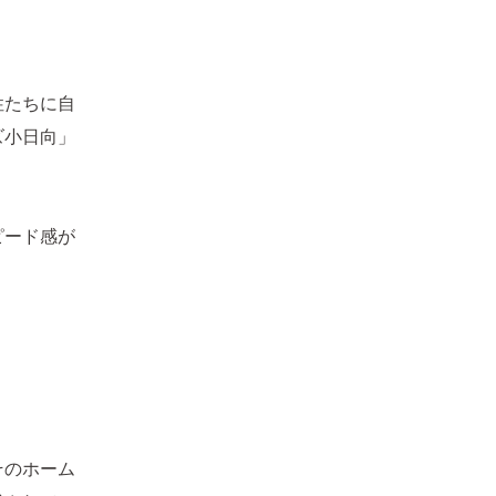
性たちに自
ズ小日向」
ピード感が
そのホーム