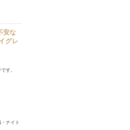
不安な
イグレ
ジです。
」
職・ナイト