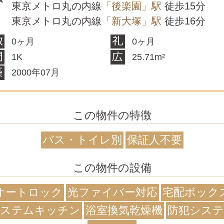
東京メトロ丸の内線
「後楽園」駅
徒歩15分
東京メトロ丸の内線
「新大塚」駅
徒歩16分
0ヶ月
0ヶ月
1K
25.71m²
2000年07月
この物件の特徴
バス・トイレ別
保証人不要
この物件の設備
オートロック
光ファイバー対応
宅配ボック
ステムキッチン
浴室換気乾燥機
防犯シス