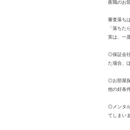
夜職のお
審査落ち
「落ちた
実は、一
◎保証会
た場合、
◎お部屋
他の好条
◎メンタ
てしまい