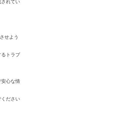
載されてい
結させよう
するトラブ
で安心な情
でください