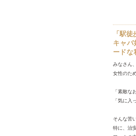
「駅徒
キャバ
ードな
みなさん
女性のた
「素敵な
「気に入
そんな苦
特に、治