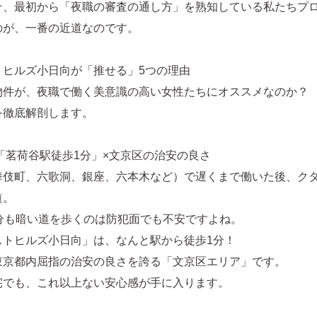
そ、最初から「夜職の審査の通し方」を熟知している私たちプ
のが、一番の近道なのです。
トヒルズ小日向が「推せる」5つの理由
物件が、夜職で働く美意識の高い女性たちにオススメなのか？
を徹底解剖します。
「茗荷谷駅徒歩1分」×文京区の治安の良さ
舞伎町、六歌洞、銀座、六本木など）で遅くまで働いた後、ク
道。
0分も暗い道を歩くのは防犯面でも不安ですよね。
ストヒルズ小日向」は、なんと駅から徒歩1分！
東京都内屈指の治安の良さを誇る「文京区エリア」です。
宅でも、これ以上ない安心感が手に入ります。