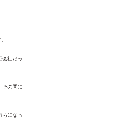
す。
証会社だっ
、その間に
持ちになっ