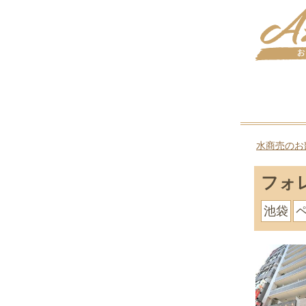
水商売のお
フォ
池袋