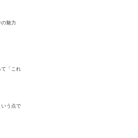
件の魅力
って「これ
という点で