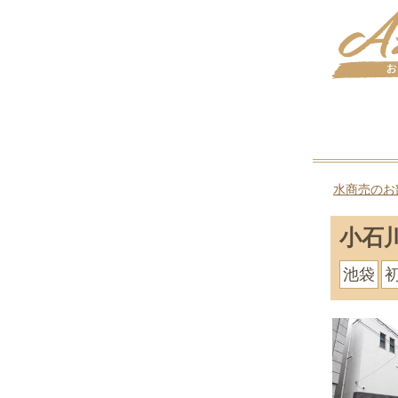
水商売のお
小石
池袋