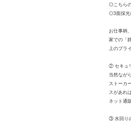
◎こちら
◎3面採
お仕事柄
家での「
上のプラ
② セキュ
当然なが
ストーカ
スがあれ
ネット通
③ 水回