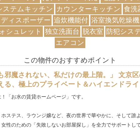
システムキッチン
カウンターキッチン
食洗
ディスポーザー
追炊機能付
浴室換気乾燥機
ォシュレット
独立洗面台
脱衣室
防犯シス
エアコン
この物件のおすすめポイント
も邪魔されない、私だけの最上階。」 文京区
える、極上のプライベート＆ハイエンドライ
は！「お水の賃貸ホームページ」です。
、ホステス、ラウンジ嬢など、夜の世界で華やかに、そして誰
く女性のための「失敗しないお部屋探し」を全力でサポートし