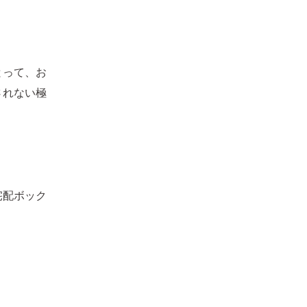
とって、お
されない極
宅配ボック