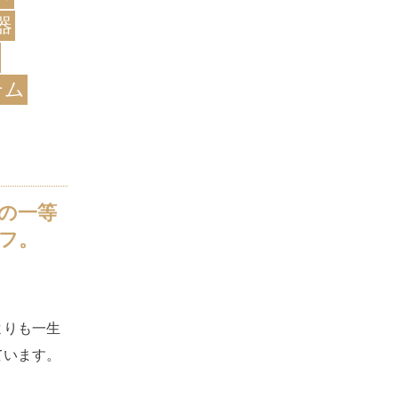
器
テム
の一等
フ。
よりも一生
ています。