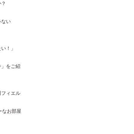
か？
ゃない
たい！」
件」をご紹
川フィエル
リーなお部屋