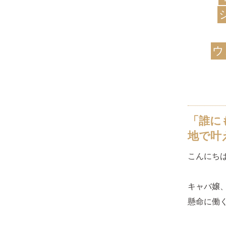
ウ
「誰に
地で叶
こんにち
キャバ嬢
懸命に働