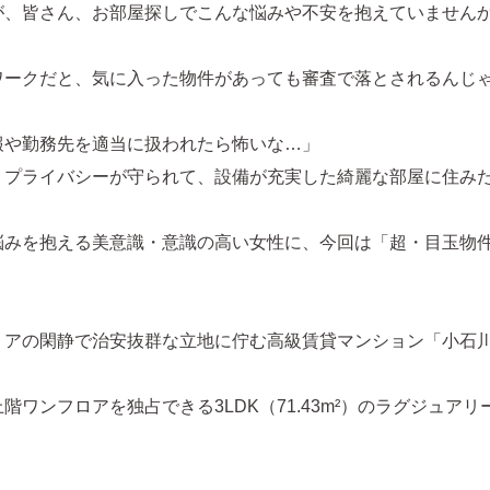
が、皆さん、お部屋探しでこんな悩みや不安を抱えていません
ワークだと、気に入った物件があっても審査で落とされるんじ
報や勤務先を適当に扱われたら怖いな…」
くプライバシーが守られて、設備が充実した綺麗な部屋に住み
悩みを抱える美意識・意識の高い女性に、今回は「超・目玉物
！
リアの閑静で治安抜群な立地に佇む高級賃貸マンション「小石
階ワンフロアを独占できる3LDK（71.43m²）のラグジュア