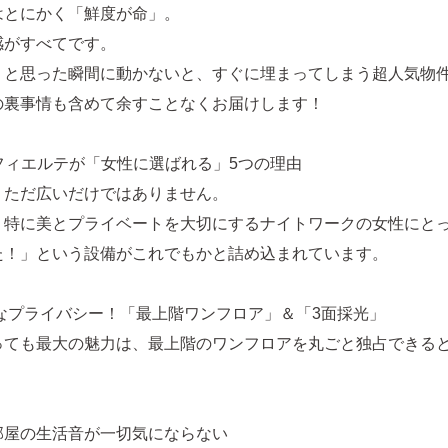
はとにかく「鮮度が命」。
感がすべてです。
」と思った瞬間に動かないと、すぐに埋まってしまう超人気物
の裏事情も含めて余すことなくお届けします！
川フィエルテが「女性に選ばれる」5つの理由
、ただ広いだけではありません。
、特に美とプライベートを大切にするナイトワークの女性にと
た！」という設備がこれでもかと詰め込まれています。
的なプライバシー！「最上階ワンフロア」＆「3面採光」
っても最大の魅力は、最上階のワンフロアを丸ごと独占できる
部屋の生活音が一切気にならない