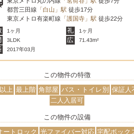
東京メトロ丸の内線
「茗荷谷」駅
徒歩7分
都営三田線
「白山」駅
徒歩17分
東京メトロ有楽町線
「護国寺」駅
徒歩22分
1ヶ月
1ヶ月
3LDK
71.43m²
2017年03月
この物件の特徴
階以上
最上階
角部屋
バス・トイレ別
保証人
二人入居可
この物件の設備
オートロック
光ファイバー対応
宅配ボック