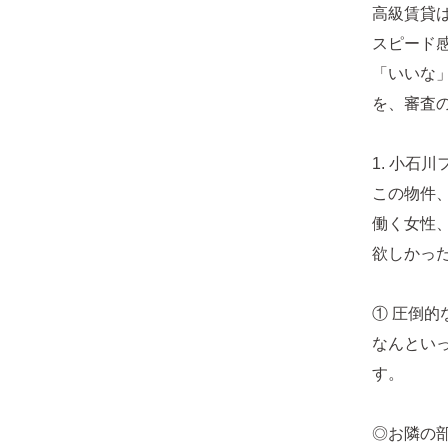
高級賃貸
スピード
「いいな
を、審査
1. 小石
この物件
働く女性
欲しかっ
① 圧倒
なんとい
す。
◎お隣の