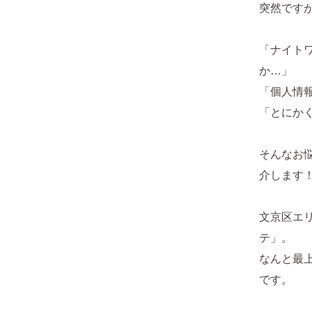
突然です
「ナイト
か…」
「個人情
「とにか
そんなお
介します
文京区エ
テ」。
なんと最上
です。