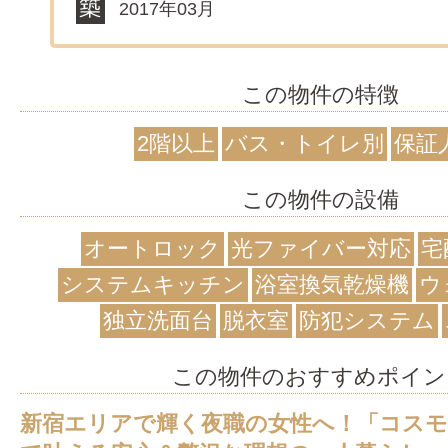
2017年03月
この物件の特徴
2階以上
バス・トイレ別
保証
この物件の設備
オートロック
光ファイバー対応
宅
システムキッチン
浴室換気乾燥機
ウ
独立洗面台
脱衣室
防犯システム
この物件のおすすめポイン
新宿エリアで輝く夜職の女性へ！「コス