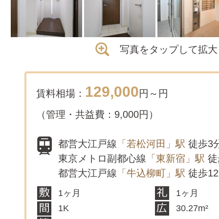
写真をタップして拡大
129,000
賃料相場：
円～
円
（管理・共益費：9,000円）
都営大江戸線
「若松河田」駅
徒歩3
東京メトロ副都心線
「東新宿」駅
徒
都営大江戸線
「牛込柳町」駅
徒歩1
1ヶ月
1ヶ月
1K
30.27m²