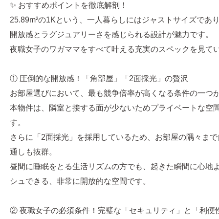
✨ おすすめポイントを徹底解剖！
25.89m²の1Kという、一人暮らしにはジャストサイズで
開放感とラグジュアリーさを感じられる設計が魅力です。
夜職女子のワガママをすべて叶える充実のスペックを見て
① 圧倒的な開放感！「角部屋」「2面採光」の贅沢
お部屋選びにおいて、最も競争倍率が高くなる条件の一つ
本物件は、隣室と接する面が少ないためプライベートな空
す。
さらに「2面採光」を採用しているため、お部屋の隅々まで
通しも抜群。
昼間に睡眠をとる生活リズムの方でも、起きた瞬間に心地
シュできる、非常に開放的な空間です。
② 夜職女子の必須条件！完璧な「セキュリティ」と「利便