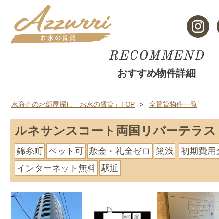
おすすめ物件詳細
水商売のお部屋探し「お水の賃貸」TOP
全賃貸物件一覧
ルネサンスコート両国リバーテラス
錦糸町
ペット可
敷金・礼金ゼロ
築浅
初期費用
インターネット無料
駅近