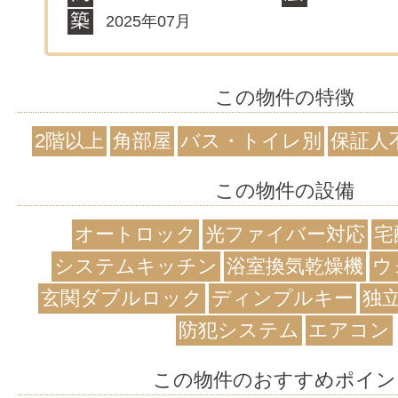
2025年07月
この物件の特徴
2階以上
角部屋
バス・トイレ別
保証人
この物件の設備
オートロック
光ファイバー対応
宅
システムキッチン
浴室換気乾燥機
ウ
玄関ダブルロック
ディンプルキー
独
防犯システム
エアコン
この物件のおすすめポイン