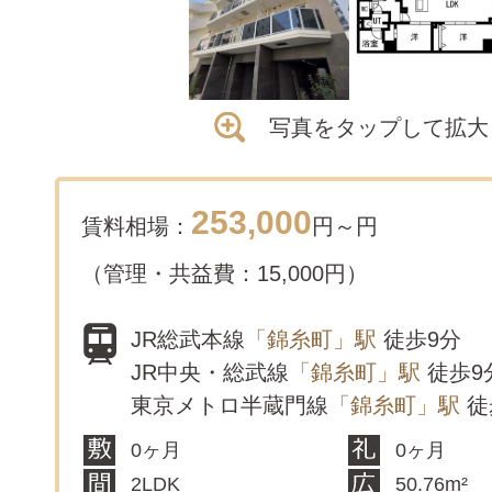
写真をタップして拡大
253,000
賃料相場：
円～
円
（管理・共益費：15,000円）
JR総武本線
「錦糸町」駅
徒歩9分
JR中央・総武線
「錦糸町」駅
徒歩9
東京メトロ半蔵門線
「錦糸町」駅
徒
0ヶ月
0ヶ月
2LDK
50.76m²