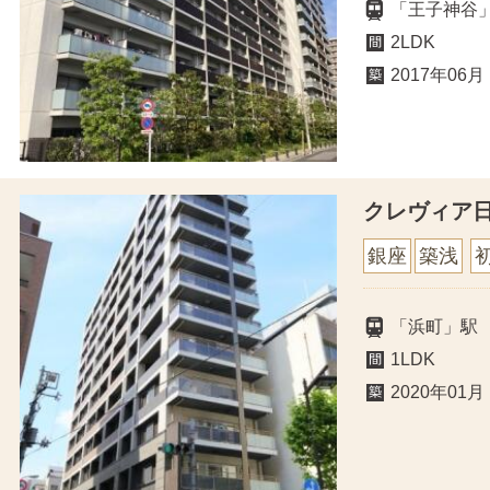
「王子神谷」
2LDK
2017年06月
クレヴィア
銀座
築浅
「浜町」駅
1LDK
2020年01月