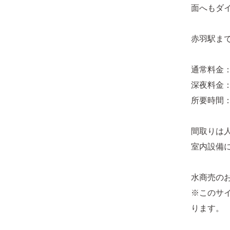
面へもダ
赤羽駅ま
通常料金：約
深夜料金：約1
所要時間：
間取りは人
室内設備
水商売の
※このサ
ります。