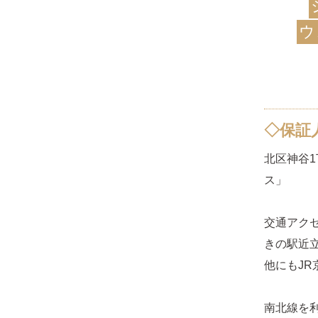
ウ
◇保証
北区神谷1
ス」
交通アク
きの駅近
他にもJR
南北線を