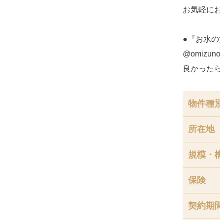
お気軽に
●『お水の
@omizunoc
良かった
物件種
所在地
規模・
保険
契約期