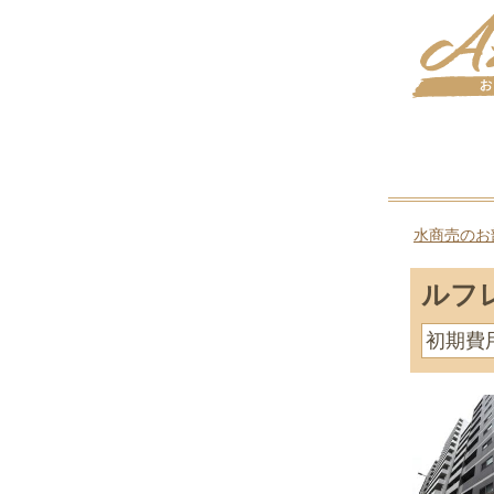
水商売のお
ルフ
初期費