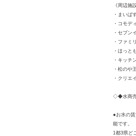
《周辺施
・まいばす
・コモディ
・セブンイ
・ファミリ
・ほっとも
・キッチン
・松のや王
・クリエイ
◇◆水商
●お水の
能です。
1都3県