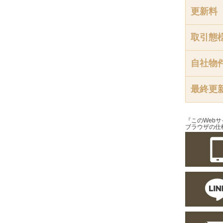
更新料
取引態
自社物
最終更
『このWeb
ブラウザの仕