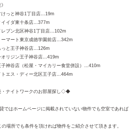
設》
けっと神谷1丁目店…19m
イイダ東十条店…377m
レブン北区神谷1丁目店…102m
ーマート東京成徳学園前店…342m
っと王子神谷店…126m
オリジン王子神谷店…419m
子神谷店（松屋・マイカリー食堂併設）…410m
トエス・ディー北区王子店…464m
売・ナイトワークのお部屋探し◇◆
賃貸ではホームページに掲載されていない物件でも空室であれば
どこの場所でも条件を頂ければ物件をご紹介させて頂きます。