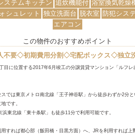
システムキッチン
追炊機能付
浴室換気乾燥
ォシュレット
独立洗面台
脱衣室
防犯シス
エアコン
この物件のおすすめポイント
人不要◇初期費用分割◇宅配ボックス◇独立
丁目に位置する2017年6月竣工の分譲賃貸マンション「ルフレ
セスでは東京メトロ南北線「王子神谷駅」から徒歩わずか2分と
立地です。
京浜東北線「東十条駅」も徒歩11分で利用可能です。
利用すれば都心部（飯田橋・目黒方面）へ、JRを利用すれば上