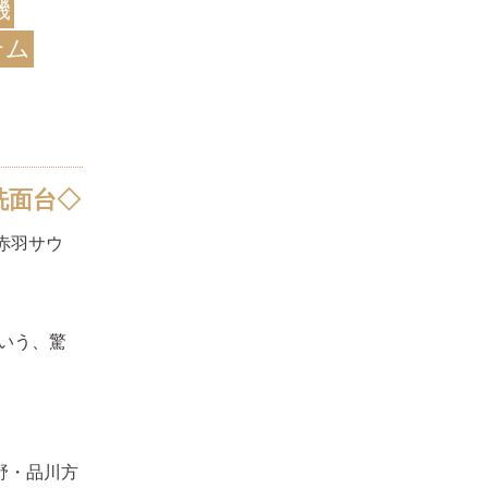
機
テム
洗面台◇
赤羽サウ
いう、驚
野・品川方