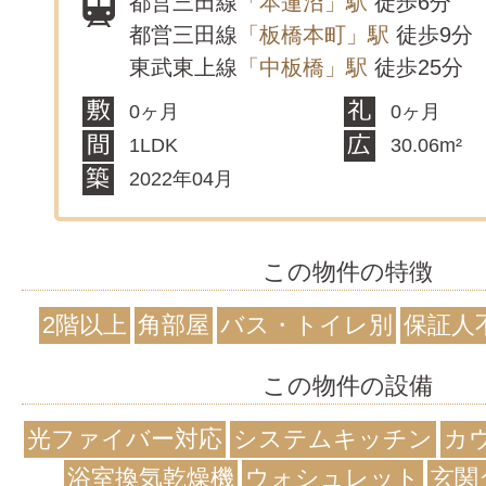
都営三田線
「本蓮沼」駅
徒歩6分
都営三田線
「板橋本町」駅
徒歩9分
東武東上線
「中板橋」駅
徒歩25分
0ヶ月
0ヶ月
1LDK
30.06m²
2022年04月
この物件の特徴
2階以上
角部屋
バス・トイレ別
保証人
この物件の設備
光ファイバー対応
システムキッチン
カ
浴室換気乾燥機
ウォシュレット
玄関