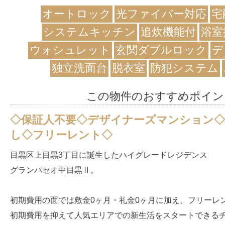
オートロック
光ファイバー対応
宅
システムキッチン
追炊機能付
浴室
ウォシュレット
玄関ダブルロック
デ
独立洗面台
脱衣室
防犯システム
この物件のおすすめポイン
◇保証人不要◇デザイナーズマンション◇
し◇フリーレント◇
目黒区上目黒3丁目に誕生したハイグレードレジデンス
グランパセオ中目黒Ⅱ。
初期費用の面では敷金0ヶ月・礼金0ヶ月に加え、フリーレ
初期費用を抑えて人気エリアでの新生活をスタートできる