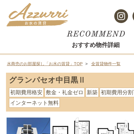
おすすめ物件詳細
水商売のお部屋探し「お水の賃貸」TOP
全賃貸物件一覧
グランパセオ中目黒Ⅱ
初期費用格安
敷金・礼金ゼロ
新築
初期費用分割
インターネット無料