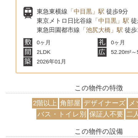
東急東横線
「中目黒」駅
徒歩9分
東京メトロ日比谷線
「中目黒」駅
徒
東急田園都市線
「池尻大橋」駅
徒歩
0ヶ月
0ヶ月
2LDK
52.20m²～
2026年01月
この物件の特徴
2階以上
角部屋
デザイナーズ
メ
バス・トイレ別
保証人不要
二
この物件の設備