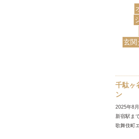
玄関
千駄ヶ
ン
2025年
新宿駅まで
歌舞伎町