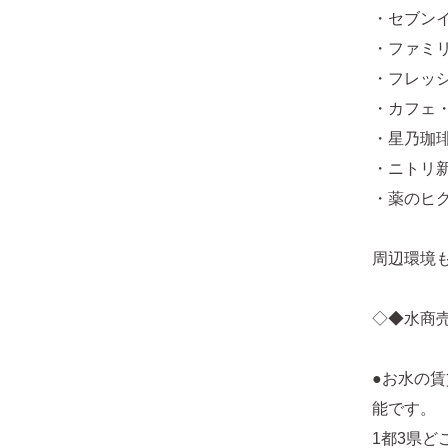
・セブンイ
・ファミリ
・フレッシ
・カフェ・
・星乃珈琲
・ニトリ新
・薬のヒグ
周辺環境
◇◆水商
●お水の
能です。
1都3県