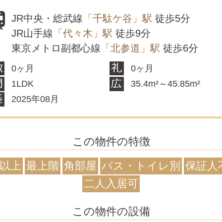
JR中央・総武線
「千駄ケ谷」駅
徒歩5分
JR山手線
「代々木」駅
徒歩9分
東京メトロ副都心線
「北参道」駅
徒歩6分
0ヶ月
0ヶ月
1LDK
35.4m²～45.85m²
2025年08月
この物件の特徴
階以上
最上階
角部屋
バス・トイレ別
保証人
二人入居可
この物件の設備