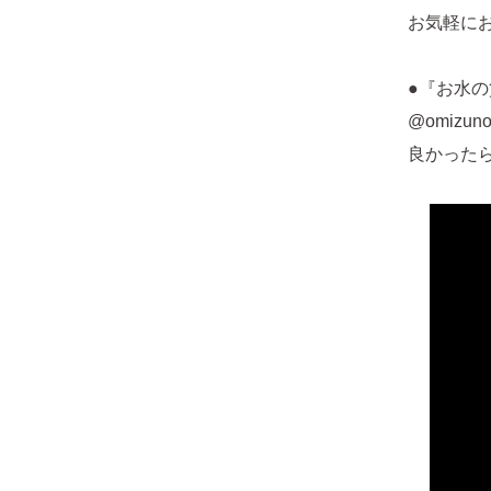
お気軽に
●『お水の
@omizunoc
良かったら