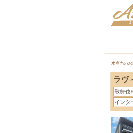
水商売のお
ラヴ
歌舞伎
インタ