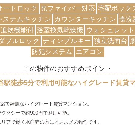
オートロック
光ファイバー対応
宅配ボック
システムキッチン
カウンターキッチン
食洗
追炊機能付
浴室換気乾燥機
ウォシュレット
ダブルロック
ディンプルキー
独立洗面台
防犯システム
エアコン
この物件のおすすめポイント
谷駅徒歩5分で利用可能なハイグレード賃貸
8月築で綺麗なハイグレード賃貸マンション。
タクシーで約900円で利用可能。
エリアで働く水商売の方にオススメの物件です。