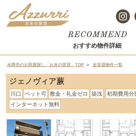
おすすめ物件詳細
水商売のお部屋探し「お水の賃貸」TOP
全賃貸物件一覧
ジェノヴィア蕨
川口
ペット可
敷金・礼金ゼロ
築浅
初期費用分
インターネット無料