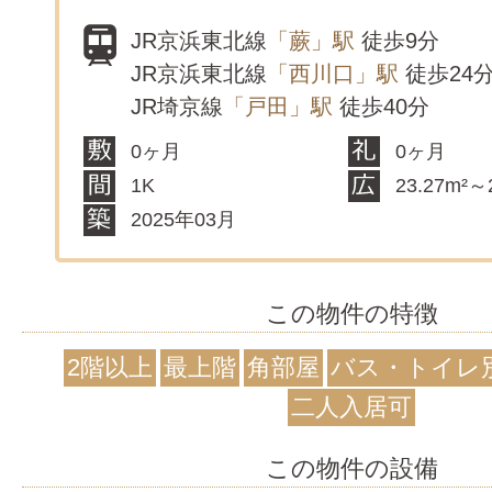
JR京浜東北線
「蕨」駅
徒歩9分
JR京浜東北線
「西川口」駅
徒歩24
JR埼京線
「戸田」駅
徒歩40分
0ヶ月
0ヶ月
1K
23.27m²～
2025年03月
この物件の特徴
2階以上
最上階
角部屋
バス・トイレ
二人入居可
この物件の設備