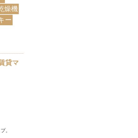
乾燥機
キー
賃貸マ
イプ。