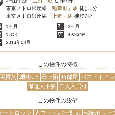
JR山手線
「上野」駅
徒歩7分
東京メトロ銀座線
「稲荷町」駅
徒歩1分
東京メトロ銀座線
「上野」駅
徒歩7分
1ヶ月
2ヶ月
1LDK
49.33m²
2013年08月
この物件の特徴
譲賃貸
2階以上
最上階
角部屋
バス・トイ
保証人不要
二人入居可
この物件の設備
オートロック
光ファイバー対応
宅配ボック