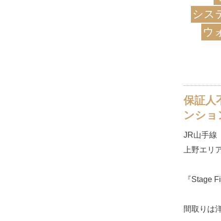
シス
ウ
保証人
ンショ
JR山手線
上野エリ
『Stage
間取りは洋