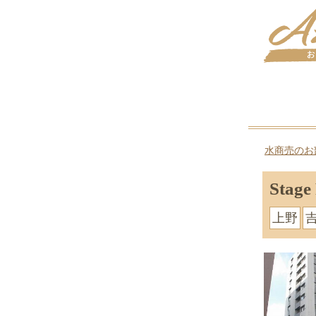
水商売のお
Sta
上野