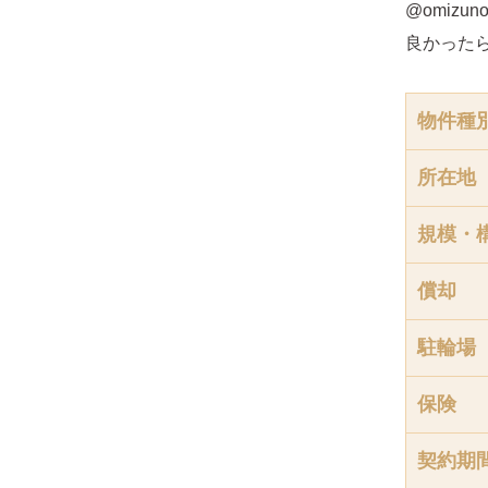
@omizunoc
良かった
物件種
所在地
規模・
償却
駐輪場
保険
契約期