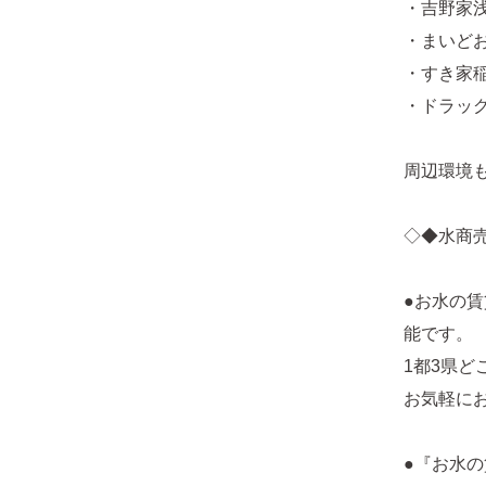
・吉野家浅
・まいどお
・すき家稲
・ドラッグ
周辺環境
◇◆水商
●お水の
能です。
1都3県
お気軽に
●『お水の