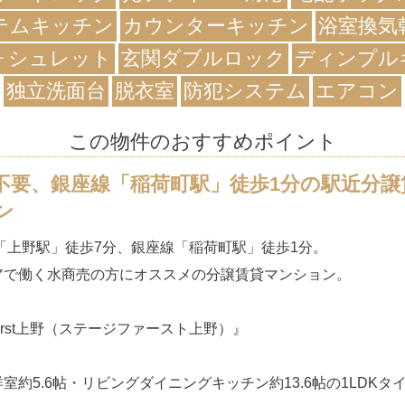
テムキッチン
カウンターキッチン
浴室換気
ォシュレット
玄関ダブルロック
ディンプル
独立洗面台
脱衣室
防犯システム
エアコン
この物件のおすすめポイント
不要、銀座線「稲荷町駅」徒歩1分の駅近分譲
ン
「上野駅」徒歩7分、銀座線「稲荷町駅」徒歩1分。
アで働く水商売の方にオススメの分譲賃貸マンション。
 First上野（ステージファースト上野）』
室約5.6帖・リビングダイニングキッチン約13.6帖の1LDKタ