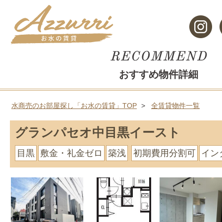
おすすめ物件詳細
水商売のお部屋探し「お水の賃貸」TOP
全賃貸物件一覧
グランパセオ中目黒イースト
目黒
敷金・礼金ゼロ
築浅
初期費用分割可
イン