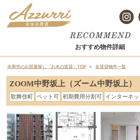
おすすめ物件詳細
水商売のお部屋探し「お水の賃貸」TOP
全賃貸物件一覧
ZOOM中野坂上（ズーム中野坂上）
歌舞伎町
ペット可
初期費用分割可
インターネッ