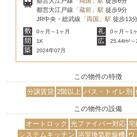
都営大江戸線
「両国」駅
徒歩6分
都営大江戸線
「蔵前」駅
徒歩9分
JR中央・総武線
「両国」駅
徒歩13
0ヶ月～1ヶ月
0ヶ月～1
1K
25.44m²～
2024年07月
この物件の特徴
分譲賃貸
2階以上
バス・トイレ別
この物件の設備
オートロック
光ファイバー対応
宅
システムキッチン
浴室換気乾燥機
ウ