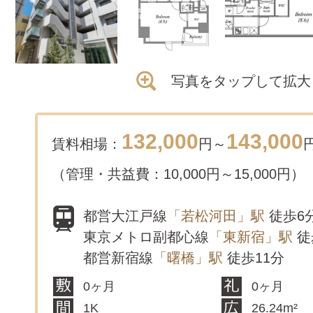
写真をタップして拡大
132,000
143,000
賃料相場：
円～
（管理・共益費：10,000円～15,000円）
都営大江戸線
「若松河田」駅
徒歩6
東京メトロ副都心線
「東新宿」駅
徒
都営新宿線
「曙橋」駅
徒歩11分
0ヶ月
0ヶ月
1K
26.24m²