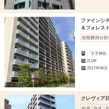
ファインシ
＆フォレス
初期費用分割
「王子神谷」
2LDK
2017年06月
クレヴィア
銀座
築浅