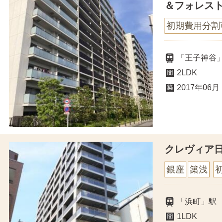
＆フォレス
初期費用分割
「王子神谷」
2LDK
2017年06月
クレヴィア
銀座
築浅
「浜町」駅
1LDK