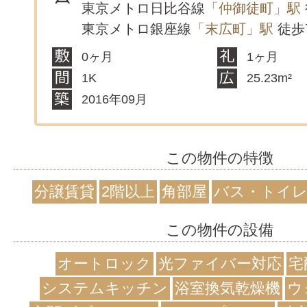
東京メトロ日比谷線
「仲御徒町」駅
東京メトロ銀座線
「末広町」駅
徒歩
0ヶ月
1ヶ月
1K
25.23m²
2016年09月
この物件の特徴
分譲賃貸
2階以上
角部屋
バス・トイレ
この物件の設備
オートロック
光ファイバー対応
宅
システムキッチン
浴室換気乾燥機
ウ