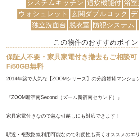
システムキッチン
追炊機能付
浴室
ウォシュレット
玄関ダブルロック
デ
独立洗面台
脱衣室
防犯システム
この物件のおすすめポイン
保証人不要・家具家電付き撤去もご相談可・
Fi50GB無料
2014年築で人気な【ZOOMシリーズ】の分譲賃貸マンショ
『ZOOM新宿南Second（ズーム新宿南セカンド）』
家具家電付きなので急な引越しにも対応できます！
駅近・複数路線利用可能なので利便性も高くオススメのエリ