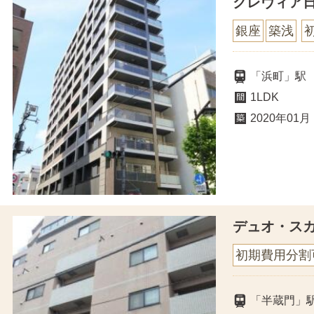
クレヴィア
銀座
築浅
「浜町」駅
1LDK
2020年01月
デュオ・ス
初期費用分割
「半蔵門」