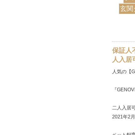
玄関
保証人
人入居
人気の【G
『GENO
二人入居
2021年
ペット飼