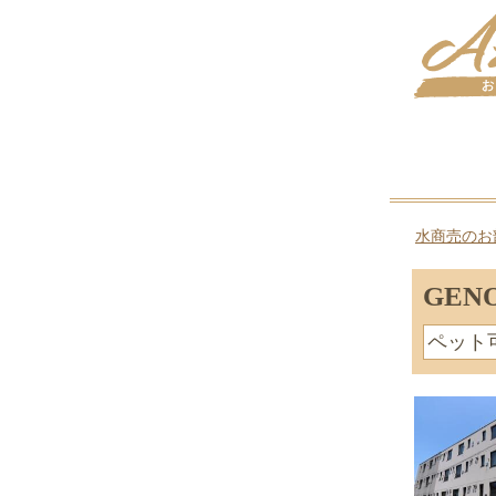
水商売のお
GE
ペット