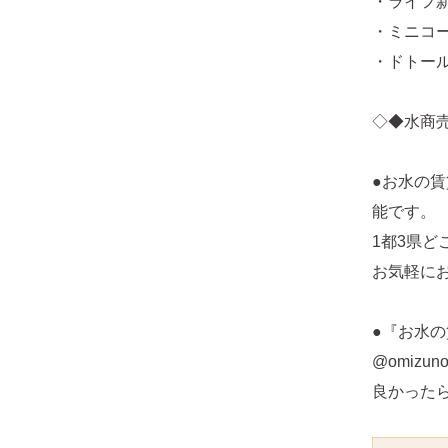
・ライフ新
・ミニコー
・ドトール
◇◆水商
●お水の
能です。
1都3県
お気軽に
●『お水の
@omizunoc
良かったら