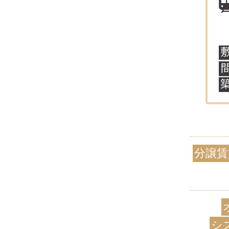
分譲賃
シ