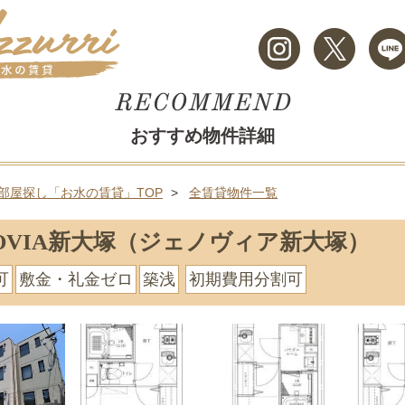
おすすめ物件詳細
部屋探し「お水の賃貸」TOP
全賃貸物件一覧
NOVIA新大塚（ジェノヴィア新大塚）
可
敷金・礼金ゼロ
築浅
初期費用分割可