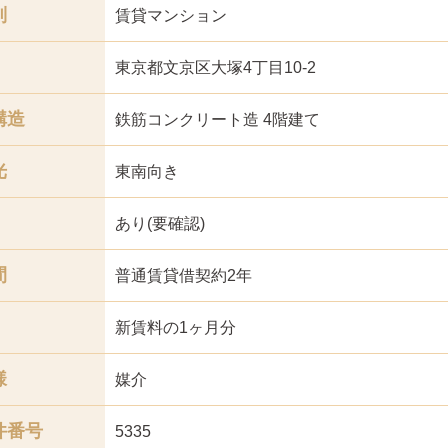
別
賃貸マンション
東京都文京区大塚4丁目10-2
構造
鉄筋コンクリート造 4階建て
光
東南
向き
あり(要確認)
間
普通賃貸借契約2年
新賃料の1ヶ月分
様
媒介
件番号
5335