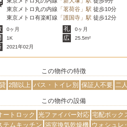
東京メトロ丸の内線
「新大塚」駅
徒歩9分
東京メトロ丸の内線
「茗荷谷」駅
徒歩10分
東京メトロ有楽町線
「護国寺」駅
徒歩12分
0ヶ月
0ヶ月
1K
25.5m²
2021年02月
この物件の特徴
貸
2階以上
バス・トイレ別
保証人不要
二
この物件の設備
オートロック
光ファイバー対応
宅配ボック
ステムキッチン
浴室換気乾燥機
ウォシュレ