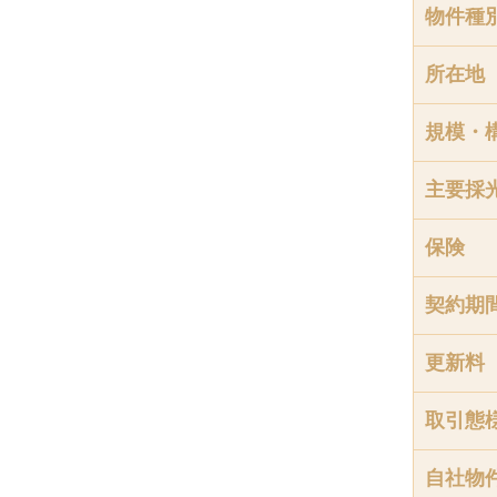
物件種
所在地
規模・
主要採
保険
契約期
更新料
取引態
自社物