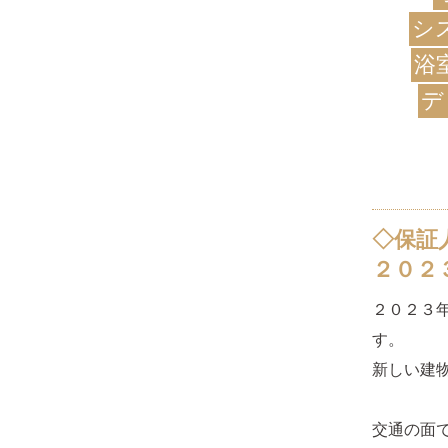
シ
浴
デ
◇保証
２０２
２０２３
す。
新しい建
交通の面