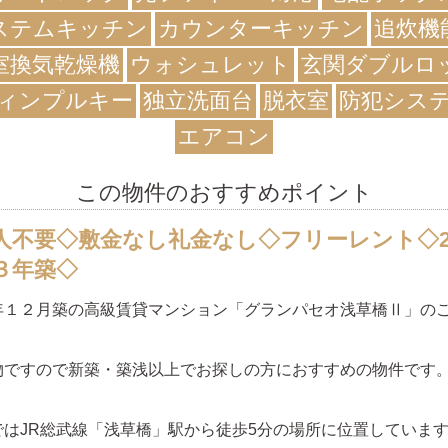
ステムキッチン
カウンターキッチン
追炊機
室換気乾燥機
ウォシュレット
玄関ダブルロ
ィンプルキー
独立洗面台
脱衣室
防犯シス
エアコン
この物件のおすすめポイント
人不要◇敷金なし礼金なし◇フリーレント◇2
３年築◇
年１２月築の高級賃貸マンション「グランパセオ浅草橋Ⅱ」の
物ですので新築・築浅以上でお探しの方におすすめの物件です
ではJR総武線「浅草橋」駅から徒歩5分の場所に位置していま