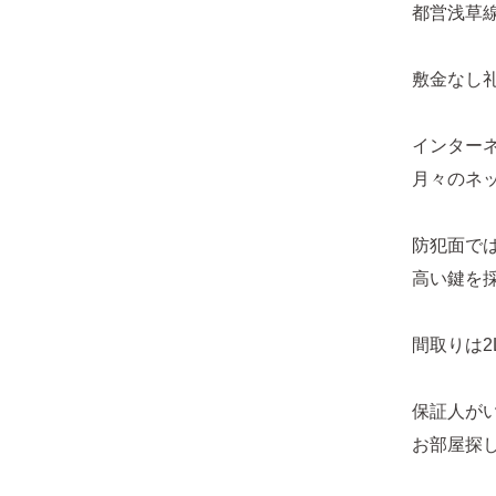
都営浅草
敷金なし
インター
月々のネ
防犯面で
高い鍵を
間取りは
保証人が
お部屋探