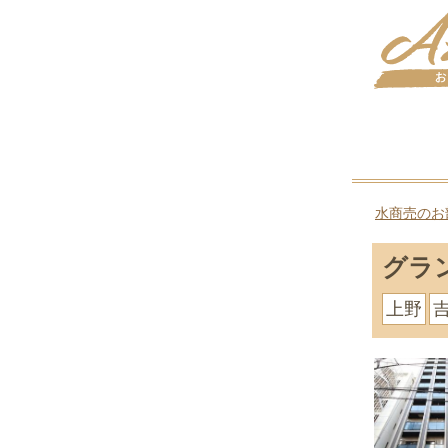
水商売のお
グラ
上野