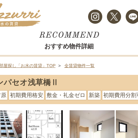
おすすめ物件詳細
部屋探し「お水の賃貸」TOP
全賃貸物件一覧
ンパセオ浅草橋Ⅱ
吉原
初期費用格安
敷金・礼金ゼロ
新築
初期費用分割