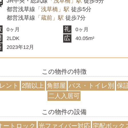
JR中央・総武線
「浅草橋」駅
徒歩5分
都営浅草線
「浅草橋」駅
徒歩5分
都営浅草線
「蔵前」駅
徒歩7分
0ヶ月
0ヶ月
2LDK
40.05m²
2023年12月
この物件の特徴
レント
2階以上
角部屋
バス・トイレ別
保
二人入居可
この物件の設備
オートロック
光ファイバー対応
宅配ボック