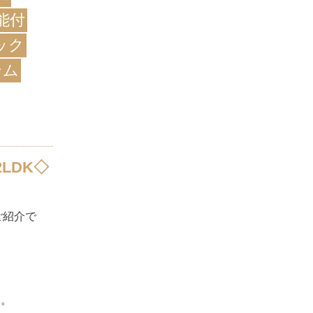
能付
ック
テム
LDK◇
ご紹介で
。
す。