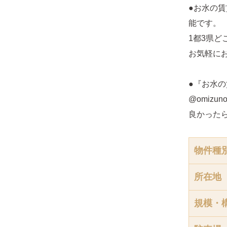
●お水の
能です。
1都3県
お気軽に
●『お水の
@omizunoc
良かったら
物件種
所在地
規模・