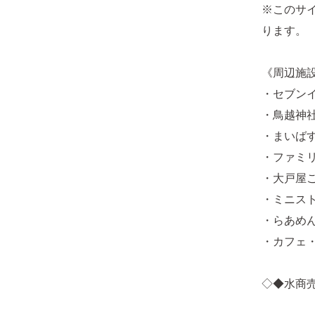
※このサ
ります。
《周辺施
・セブンイ
・鳥越神社
・まいばす
・ファミリ
・大戸屋ご
・ミニスト
・らあめん
・カフェ・
◇◆水商