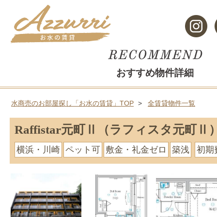
おすすめ物件詳細
水商売のお部屋探し「お水の賃貸」TOP
全賃貸物件一覧
Raffistar元町Ⅱ（ラフィスタ元町Ⅱ
横浜・川崎
ペット可
敷金・礼金ゼロ
築浅
初期