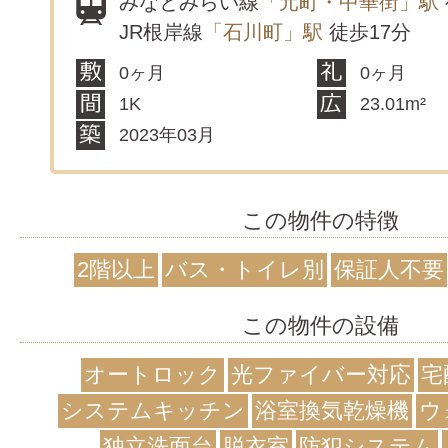
みなとみらい線
「元町・中華街」駅
JR根岸線
「石川町」駅
徒歩17分
0ヶ月
0ヶ月
1K
23.01m²
2023年03月
この物件の特徴
2階以上
バス・トイレ別
保証人不要
この物件の設備
オートロック
光ファイバー対応
宅
システムキッチン
浴室換気乾燥機
ウ
独立洗面台
脱衣室
防犯システム