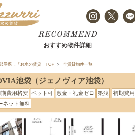
おすすめ物件詳細
部屋探し「お水の賃貸」TOP
全賃貸物件一覧
NOVIA池袋（ジェノヴィア池袋）
初期費用格安
ペット可
敷金・礼金ゼロ
築浅
初期費用
ーネット無料