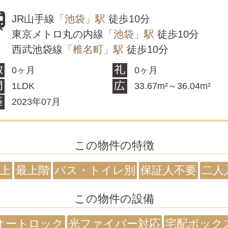
JR山手線
「池袋」駅
徒歩10分
東京メトロ丸の内線
「池袋」駅
徒歩10分
西武池袋線
「椎名町」駅
徒歩10分
0ヶ月
0ヶ月
1LDK
33.67m²～36.04m²
2023年07月
この物件の特徴
以上
最上階
バス・トイレ別
保証人不要
二人
この物件の設備
オートロック
光ファイバー対応
宅配ボック