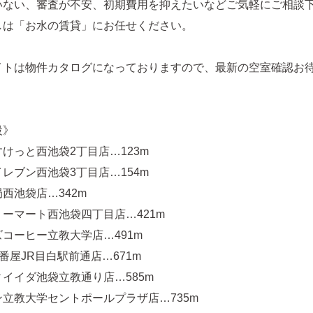
いない、審査が不安、初期費用を抑えたいなどご気軽にご相談
しは「お水の賃貸」にお任せください。
イトは物件カタログになっておりますので、最新の空室確認お
設》
けっと西池袋2丁目店…123m
レブン西池袋3丁目店…154m
西池袋店…342m
ーマート西池袋四丁目店…421m
コーヒー立教大学店…491m
壱番屋JR目白駅前通店…671m
イイダ池袋立教通り店…585m
立教大学セントポールプラザ店…735m