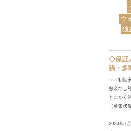
ウ
独
◇保証
猫・多
～～初期
敷金なし
とにかく
（募集状
2023年