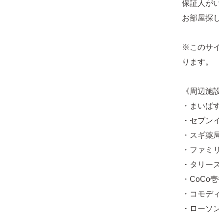
保証人が
お部屋探
※このサ
ります。
《周辺施
・まいばす
・セブンイ
・スギ薬局
・ファミリ
・タリーズ
・CoCo
・コモディ
・ローソン