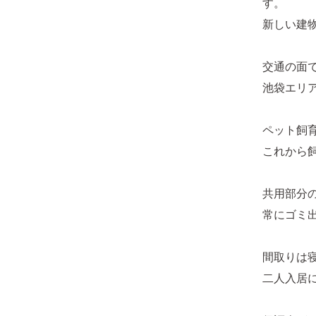
す。
新しい建
交通の面
池袋エリ
ペット飼
これから
共用部分
常にゴミ
間取りは
二人入居