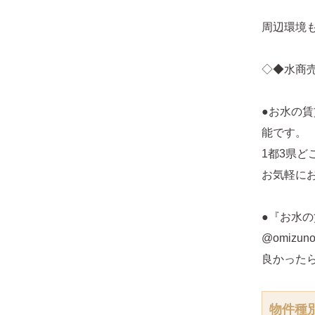
周辺環境
◇◆水商
●お水の
能です。
1都3県
お気軽に
●『お水の
@omizunoc
良かった
物件種