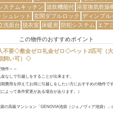
システムキッチン
追炊機能付
浴室換気乾燥
ォシュレット
玄関ダブルロック
ディンプル
立洗面台
脱衣室
床暖房
防犯システム
エア
この物件のおすすめポイント
人不要◇敷金ゼロ礼金ゼロ◇ペット2匹可（
頭飼い可）◇
安物件～～
礼金なしで引越しをすることが出来ます。
初期費用を抑えてお得に引越しをしたい方におすすめの物件で
況によって条件変更がある場合があります。）
7月築の高級マンション「GENOVIA池袋（ジェノヴィア池袋）