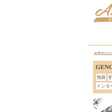
水商売のお
GE
池袋
インタ