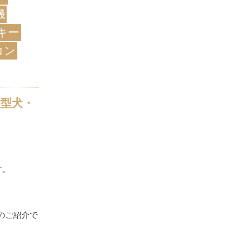
機
キー
コン
大型犬・
す。
」のご紹介で