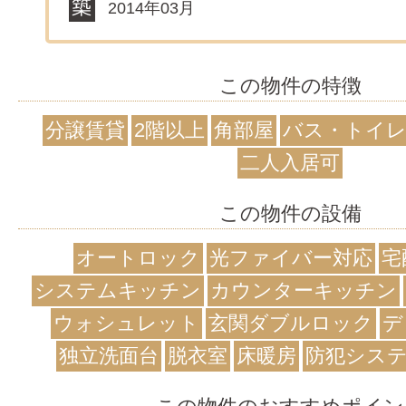
2014年03月
この物件の特徴
分譲賃貸
2階以上
角部屋
バス・トイレ
二人入居可
この物件の設備
オートロック
光ファイバー対応
宅
システムキッチン
カウンターキッチン
ウォシュレット
玄関ダブルロック
デ
独立洗面台
脱衣室
床暖房
防犯シス