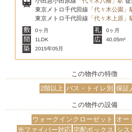
小田急小田原線
「代々木八幡」駅
徒
東京メトロ千代田線
「代々木公園」
東京メトロ千代田線
「代々木上原」
0ヶ月
0ヶ月
1LDK
40.05m²
2015年05月
この物件の特徴
2階以上
バス・トイレ別
保証
この物件の設備
ウォークインクローゼット
オー
光ファイバー対応
宅配ボックス
シス