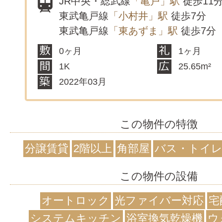
JR中央・総武線
「亀戸」駅
徒歩11
東武亀戸線
「小村井」駅
徒歩7分
東武亀戸線
「東あずま」駅
徒歩7分
0ヶ月
1ヶ月
1K
25.65m²
2022年03月
この物件の特徴
分譲賃貸
2階以上
角部屋
バス・トイレ
この物件の設備
オートロック
光ファイバー対応
宅
システムキッチン
浴室換気乾燥機
ウ