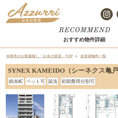
おすすめ物件詳細
水商売のお部屋探し「お水の賃貸」TOP
全賃貸物件一覧
SYNEX KAMEIDO（シーネクス亀
錦糸町
ペット可
築浅
初期費用分割可