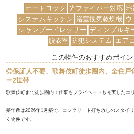
オートロック
光ファイバー対応
宅
システムキッチン
浴室換気乾燥機
ウ
シャンプードレッサー
ディンプルキ
脱衣室
防犯システム
エア
この物件のおすすめポイン
◎保証人不要、歌舞伎町徒歩圏内、全住戸
ー2世帯
歌舞伎町まで徒歩圏内！仕事もプライベートも充実したエ
築年数は2026年1月築で、コンクリート打ち放しのスタイ
く物件です。