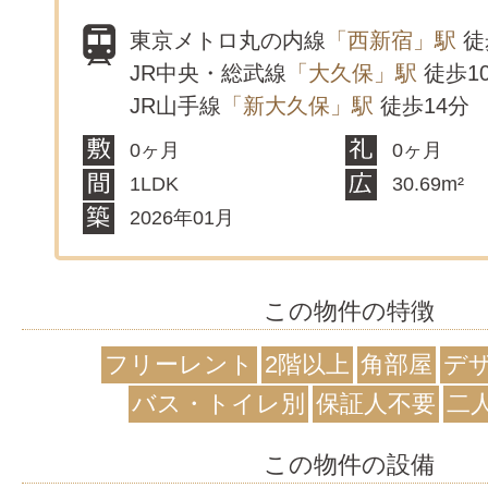
東京メトロ丸の内線
「西新宿」駅
徒
JR中央・総武線
「大久保」駅
徒歩1
JR山手線
「新大久保」駅
徒歩14分
0ヶ月
0ヶ月
1LDK
30.69m²
2026年01月
この物件の特徴
フリーレント
2階以上
角部屋
デ
バス・トイレ別
保証人不要
二
この物件の設備