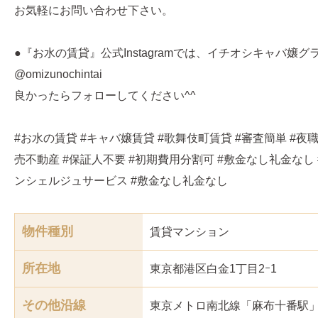
お気軽にお問い合わせ下さい。
●『お水の賃貸』公式Instagramでは、イチオシキャバ嬢
@omizunochintai
良かったらフォローしてください^^
#お水の賃貸 #キャバ嬢賃貸 #歌舞伎町賃貸 #審査簡単 #夜職
売不動産 #保証人不要 #初期費用分割可 #敷金なし礼金なし 
ンシェルジュサービス #敷金なし礼金なし
物件種別
賃貸マンション
所在地
東京都港区白金1丁目2ｰ1
その他沿線
東京メトロ南北線「麻布十番駅」