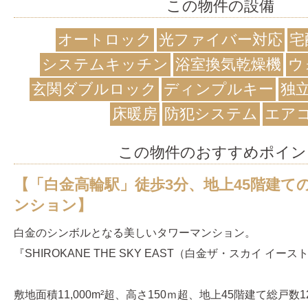
この物件の設備
オートロック
光ファイバー対応
宅
システムキッチン
浴室換気乾燥機
ウ
玄関ダブルロック
ディンプルキー
独
床暖房
防犯システム
エア
この物件のおすすめポイン
【「白金高輪駅」徒歩3分、地上45階建て
ンション】
白金のシンボルとなる美しいタワーマンション。
『SHIROKANE THE SKY EAST（白金ザ・スカイ イー
敷地面積11,000m²超、高さ150ｍ超、地上45階建て総戸数