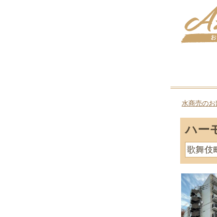
水商売のお
ハー
歌舞伎