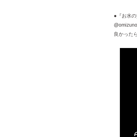
●『お水の
@omizunoc
良かった