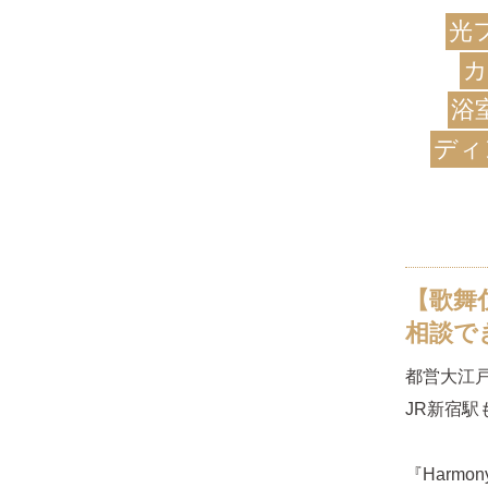
光
カ
浴
ディ
【歌舞
相談で
都営大江
JR新宿
『Harmo