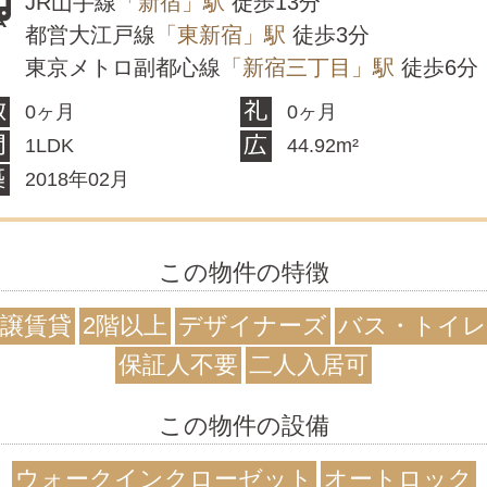
JR山手線
「新宿」駅
徒歩13分
都営大江戸線
「東新宿」駅
徒歩3分
東京メトロ副都心線
「新宿三丁目」駅
徒歩6分
0ヶ月
0ヶ月
1LDK
44.92m²
2018年02月
この物件の特徴
譲賃貸
2階以上
デザイナーズ
バス・トイレ
保証人不要
二人入居可
この物件の設備
ウォークインクローゼット
オートロック