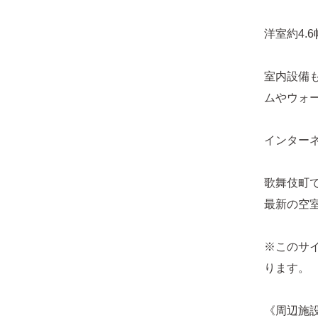
洋室約4.
室内設備
ムやウォ
インター
歌舞伎町
最新の空
※このサ
ります。
《周辺施