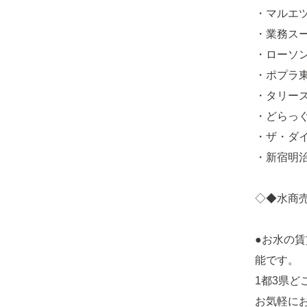
・マルエツ
・業務スー
・ローソン
・ポプラ東
・タリーズ
・どらっぐ
・ザ・ダイ
・新宿明治
◇◆水商
●お水の
能です。
1都3県
お気軽に