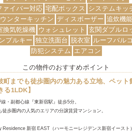
ファイバー対応
宅配ボックス
システムキッ
ウンターキッチン
ディスポーザー
追炊機
室換気乾燥機
ウォシュレット
玄関ダブルロ
ンプルキー
独立洗面台
脱衣室
ルーフバル
防犯システム
エアコン
この物件のおすすめポイント
伎町までも徒歩圏内の魅力ある立地、ペット
きる1LDK】
戸線・副都心線『東新宿駅』徒歩5分。
駅も徒歩圏内の人気のエリアの分譲賃貸マンション。
ny Residence 新宿 EAST（ハーモニーレジデンス新宿イース