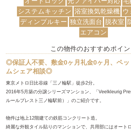
オートロック
光ファイバー対応
宅
システムキッチン
浴室換気乾燥機
ウ
ディンプルキー
独立洗面台
脱衣室
エアコン
この物件のおすすめポイン
◎保証人不要、敷金0ヶ月礼金0ヶ月、ペ
ムシェア相談◎
東京メトロ日比谷線「三ノ輪駅」徒歩2分。
2016年5月築の分譲シリーズマンション、「Veelkleurig P
ルールプレスト三ノ輪駅前）」のご紹介です。
物件は地上12階建ての鉄筋コンクリート造。
綺麗な外観タイル貼りのマンションで、共用部にはオート