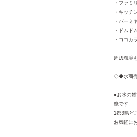
・ファミリ
・キッチン
・バーミヤ
・ドムドム
・ココカラ
周辺環境
◇◆水商
●お水の
能です。
1都3県
お気軽に