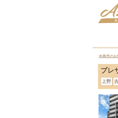
水商売のお
プレ
上野