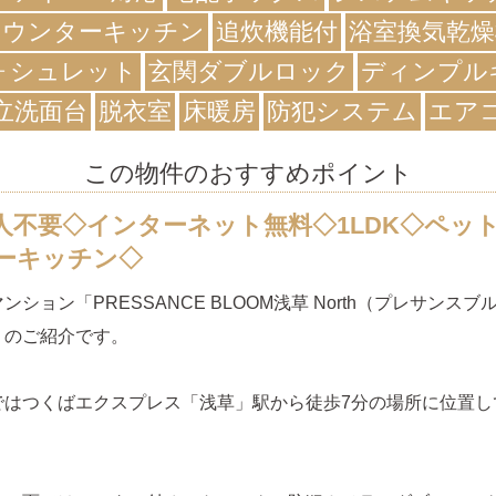
カウンターキッチン
追炊機能付
浴室換気乾燥
ォシュレット
玄関ダブルロック
ディンプル
立洗面台
脱衣室
床暖房
防犯システム
エア
この物件のおすすめポイント
人不要◇インターネット無料◇1LDK◇ペッ
ーキッチン◇
ンション「PRESSANCE BLOOM浅草 North（プレサンス
」のご紹介です。
ではつくばエクスプレス「浅草」駅から徒歩7分の場所に位置し