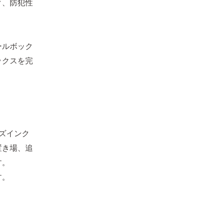
ク、防犯性
ールボック
ックスを完
ズインク
置き場、追
す。
す。