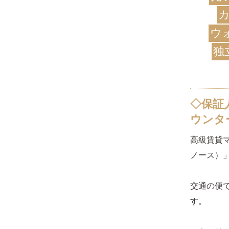
ウ
独
◇保証
ウンタ
高級賃貸マ
ノース）
交通の便
す。