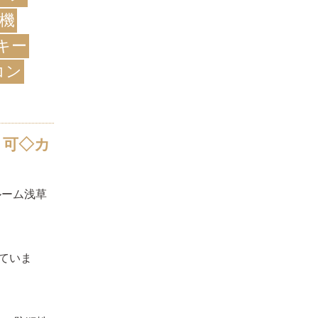
機
キー
コン
ト可◇カ
ブルーム浅草
ていま