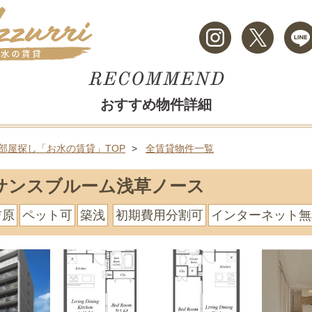
おすすめ物件詳細
部屋探し「お水の賃貸」TOP
全賃貸物件一覧
サンスブルーム浅草ノース
吉原
ペット可
築浅
初期費用分割可
インターネット無