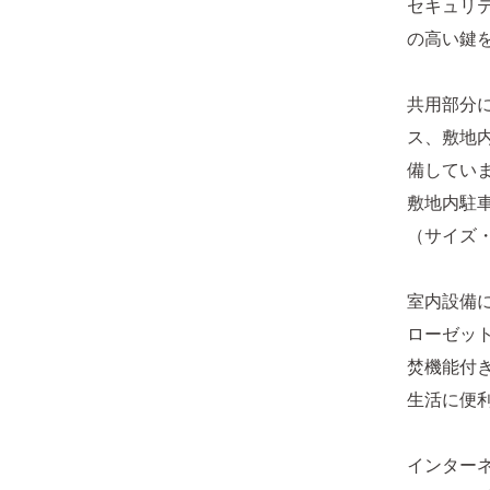
セキュリ
の高い鍵
共用部分
ス、敷地
備してい
敷地内駐
（サイズ
室内設備
ローゼッ
焚機能付
生活に便
インターネ