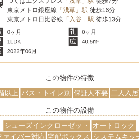
つくばエクスプレス
「浅草」駅
徒歩7分
東京メトロ銀座線
「浅草」駅
徒歩16分
東京メトロ日比谷線
「入谷」駅
徒歩13分
0ヶ月
0ヶ月
1LDK
40.5m²
2022年06月
この物件の特徴
階以上
バス・トイレ別
保証人不要
二人入居
この物件の設備
シューズインクローゼット
オートロック
ファイバー対応
宅配ボックス
システムキッ