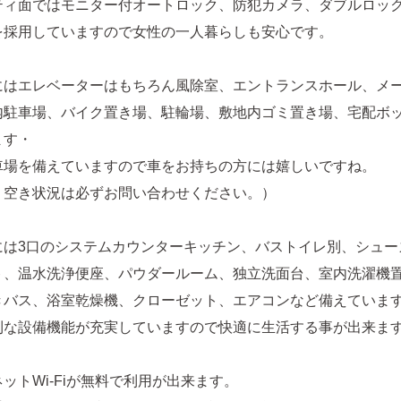
ティ面ではモニター付オートロック、防犯カメラ、ダブルロッ
を採用していますので女性の一人暮らしも安心です。
にはエレベーターはもちろん風除室、エントランスホール、メ
内駐車場、バイク置き場、駐輪場、敷地内ゴミ置き場、宅配ボ
ます・
車場を備えていますので車をお持ちの方には嬉しいですね。
・空き状況は必ずお問い合わせください。）
には3口のシステムカウンターキッチン、バストイレ別、シュー
ト、温水洗浄便座、パウダールーム、独立洗面台、室内洗濯機
きバス、浴室乾燥機、クローゼット、エアコンなど備えていま
利な設備機能が充実していますので快適に生活する事が出来ま
ットWi-Fiが無料で利用が出来ます。