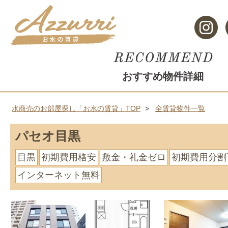
おすすめ物件詳細
水商売のお部屋探し「お水の賃貸」TOP
全賃貸物件一覧
パセオ目黒
目黒
初期費用格安
敷金・礼金ゼロ
初期費用分割
インターネット無料