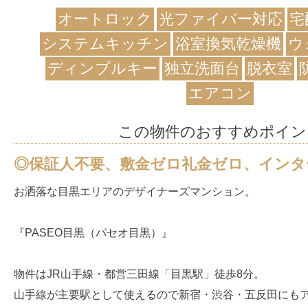
オートロック
光ファイバー対応
宅
システムキッチン
浴室換気乾燥機
ウ
ディンプルキー
独立洗面台
脱衣室
エアコン
この物件のおすすめポイン
◎保証人不要、敷金ゼロ礼金ゼロ、インタ
お洒落な目黒エリアのデザイナーズマンション。
『PASEO目黒（パセオ目黒）』
物件はJR山手線・都営三田線「目黒駅」徒歩8分。
山手線が主要駅として使えるので新宿・渋谷・五反田にも